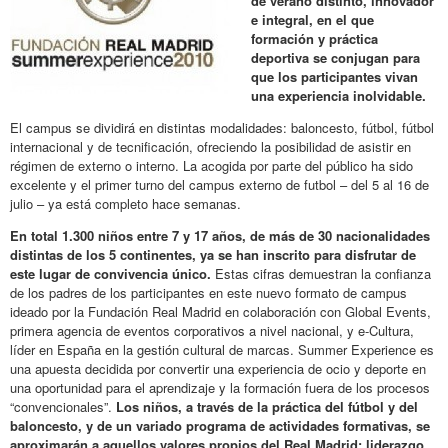
de verano distinto, innovador
e integral, en el que
formación y práctica
deportiva se conjugan para
que los participantes vivan
una experiencia inolvidable.
El campus se dividirá en distintas modalidades: baloncesto, fútbol, fútbol
internacional y de tecnificación, ofreciendo la posibilidad de asistir en
régimen de externo o interno. La acogida por parte del público ha sido
excelente y el primer turno del campus externo de futbol – del 5 al 16 de
julio – ya está completo hace semanas.
En total 1.300 niños entre 7 y 17 años, de más de 30 nacionalidades
distintas de los 5 continentes, ya se han inscrito para disfrutar de
este lugar de convivencia único.
Estas cifras demuestran la confianza
de los padres de los participantes en este nuevo formato de campus
ideado por la Fundación Real Madrid en colaboración con Global Events,
primera agencia de eventos corporativos a nivel nacional, y e-Cultura,
líder en España en la gestión cultural de marcas. Summer Experience es
una apuesta decidida por convertir una experiencia de ocio y deporte en
una oportunidad para el aprendizaje y la formación fuera de los procesos
“convencionales”.
Los niños, a través de la práctica del fútbol y del
baloncesto, y de un variado programa de actividades formativas, se
aproximarán a aquellos valores propios del Real Madrid: liderazgo,