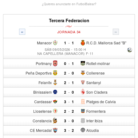
¿Quieres anunciarte en FutbolBalear?
Tercera Federacion
«
»
JORNADA 34
Manacor
1
-
1
R.C.D. Mallorca Sad "B"
SÁB 09/05/2026 - 15:00 H
NA CAPELLERA (MANACOR) F-11
Portmany
0
-
1
Rotlet-molinar
Peña Deportiva
2
-
0
Collerense
Felanitx
2
-
1
Santanyi
Binissalem
2
-
0
Son Cladera
Cardassar
3
-
1
Platges de Calvia
Llosetense
2
-
2
Formentera
Constancia
3
-
0
Inter Ibiza
CE Mercadal
3
-
2
Alcudia