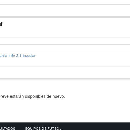
ar
alvia «B» 2-1 Escolar
reve estarán disponibles de nuevo.
ULTADOS
EQUIPOS DE FÚTBOL