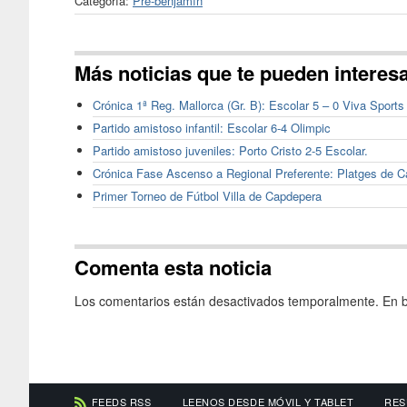
Categoría:
Pre-benjamín
Más noticias que te pueden interes
Crónica 1ª Reg. Mallorca (Gr. B): Escolar 5 – 0 Viva Sports
Partido amistoso infantil: Escolar 6-4 Olimpic
Partido amistoso juveniles: Porto Cristo 2-5 Escolar.
Crónica Fase Ascenso a Regional Preferente: Platges de C
Primer Torneo de Fútbol Villa de Capdepera
Comenta esta noticia
Los comentarios están desactivados temporalmente. En b
FEEDS RSS
LEENOS DESDE MÓVIL Y TABLET
RES