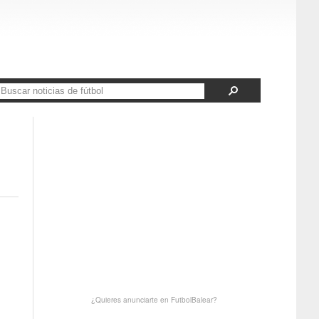
¿Quieres anunciarte en FutbolBalear?