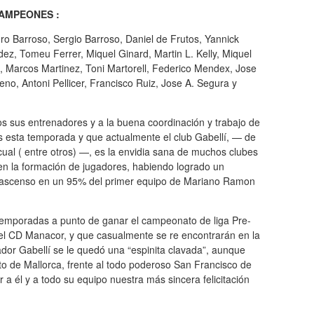
AMPEONES :
ro Barroso, Sergio Barroso, Daniel de Frutos, Yannick
ez, Tomeu Ferrer, Miquel Ginard, Martin L. Kelly, Miquel
s, Marcos Martinez, Toni Martorell, Federico Mendex, Jose
no, Antoni Pellicer, Francisco Ruiz, Jose A. Segura y
os sus entrenadores y a la buena coordinación y trabajo de
s esta temporada y que actualmente el club Gabellí, — de
ual ( entre otros) —, es la envidia sana de muchos clubes
 en la formación de jugadores, habiendo logrado un
ascenso en un 95% del primer equipo de Mariano Ramon
temporadas a punto de ganar el campeonato de liga Pre-
 el CD Manacor, y que casualmente se re encontrarán en la
ador Gabellí se le quedó una “espinita clavada”, aunque
 de Mallorca, frente al todo poderoso San Francisco de
a él y a todo su equipo nuestra más sincera felicitación