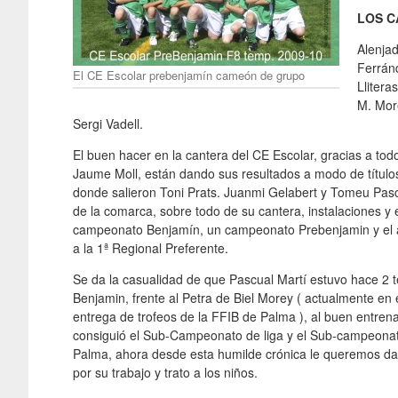
LOS C
Alenjad
Ferránd
El CE Escolar prebenjamín cameón de grupo
Llitera
M. More
Sergi Vadell.
El buen hacer en la cantera del CE Escolar, gracias a tod
Jaume Moll, están dando sus resultados a modo de título
donde salieron Toni Prats. Juanmi Gelabert y Tomeu Pasc
de la comarca, sobre todo de su cantera, instalaciones y
campeonato Benjamín, un campeonato Prebenjamin y el 
a la 1ª Regional Preferente.
Se da la casualidad de que Pascual Martí estuvo hace 2 
Benjamin, frente al Petra de Biel Morey ( actualmente en
entrega de trofeos de la FFIB de Palma ), al buen entren
consiguió el Sub-Campeonato de liga y el Sub-campeonato
Palma, ahora desde esta humilde crónica le queremos dar 
por su trabajo y trato a los niños.