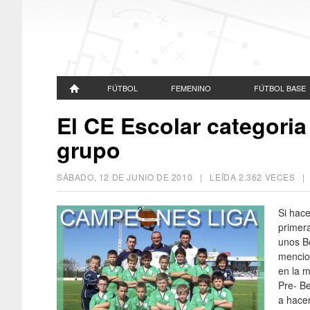
FÚTBOL
FEMENINO
FÚTBOL BASE
El CE Escolar categori
grupo
SÁBADO, 12 DE JUNIO DE 2010
| LEÍDA 2.362 VECES 
Si hac
primera
unos B
mencio
en la 
Pre- B
a hacer