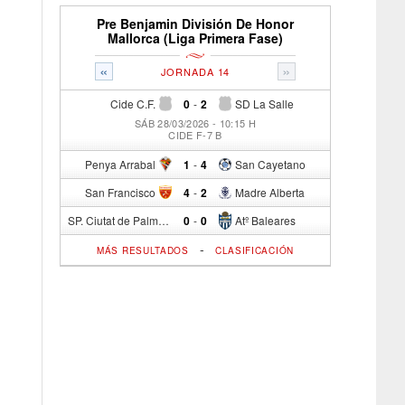
Pre Benjamin División De Honor
Mallorca (Liga Primera Fase)
«
»
JORNADA 14
Cide C.F.
0
-
2
SD La Salle
SÁB 28/03/2026 - 10:15 H
CIDE F-7 B
Penya Arrabal
1
-
4
San Cayetano
San Francisco
4
-
2
Madre Alberta
SP. Ciutat de Palma
0
-
0
Atº Baleares
-
MÁS RESULTADOS
CLASIFICACIÓN