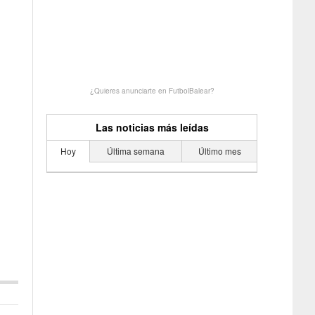
¿Quieres anunciarte en FutbolBalear?
Las noticias más leídas
Hoy
Última semana
Último mes