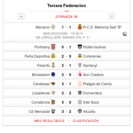
Tercera Federacion
«
»
JORNADA 34
Manacor
1
-
1
R.C.D. Mallorca Sad "B"
SÁB 09/05/2026 - 15:00 H
NA CAPELLERA (MANACOR) F-11
Portmany
0
-
1
Rotlet-molinar
Peña Deportiva
2
-
0
Collerense
Felanitx
2
-
1
Santanyi
Binissalem
2
-
0
Son Cladera
Cardassar
3
-
1
Platges de Calvia
Llosetense
2
-
2
Formentera
Constancia
3
-
0
Inter Ibiza
CE Mercadal
3
-
2
Alcudia
-
MÁS RESULTADOS
CLASIFICACIÓN