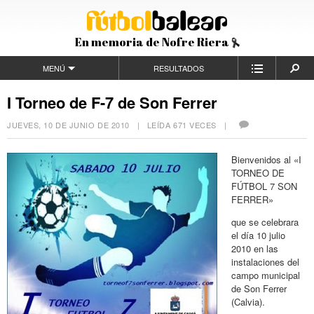
En memoria de Nofre Riera
MENÚ
RESULTADOS
I Torneo de F-7 de Son Ferrer
JUEVES, 10 DE JUNIO DE 2010
| LEÍDA 671 VECES |
Bienvenidos al «I
TORNEO DE
FÚTBOL 7 SON
FERRER»
que se celebrara
el día 10 julio
2010 en las
instalaciones del
campo municipal
de Son Ferrer
(Calvia).