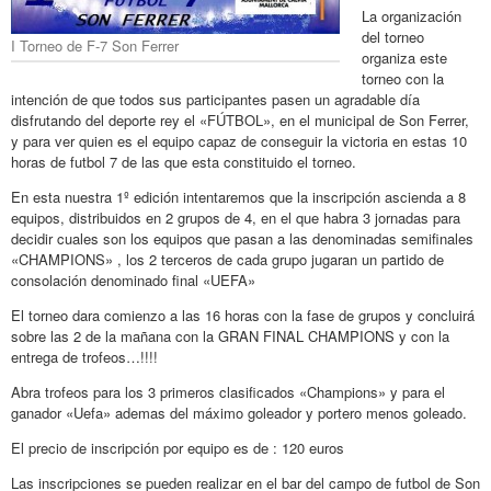
La organización
del torneo
I Torneo de F-7 Son Ferrer
organiza este
torneo con la
intención de que todos sus participantes pasen un agradable día
disfrutando del deporte rey el «FÚTBOL», en el municipal de Son Ferrer,
y para ver quien es el equipo capaz de conseguir la victoria en estas 10
horas de futbol 7 de las que esta constituido el torneo.
En esta nuestra 1º edición intentaremos que la inscripción ascienda a 8
equipos, distribuidos en 2 grupos de 4, en el que habra 3 jornadas para
decidir cuales son los equipos que pasan a las denominadas semifinales
«CHAMPIONS» , los 2 terceros de cada grupo jugaran un partido de
consolación denominado final «UEFA»
El torneo dara comienzo a las 16 horas con la fase de grupos y concluirá
sobre las 2 de la mañana con la GRAN FINAL CHAMPIONS y con la
entrega de trofeos…!!!!
Abra trofeos para los 3 primeros clasificados «Champions» y para el
ganador «Uefa» ademas del máximo goleador y portero menos goleado.
El precio de inscripción por equipo es de : 120 euros
Las inscripciones se pueden realizar en el bar del campo de futbol de Son