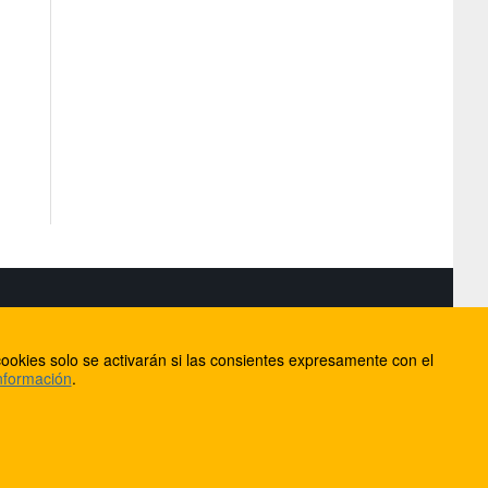
S
ookies solo se activarán si las consientes expresamente con el
lorca
nformación
.
ios
ntacto
Anúnciate en FútbolBalear