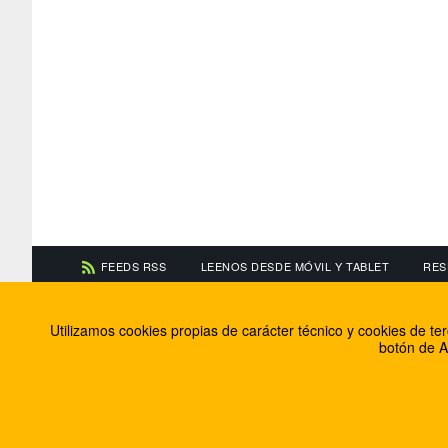
FEEDS RSS
LEENOS DESDE MÓVIL Y TABLET
RES
CONTACTA CON NOSOTROS
ACERCA DE NOSOTR
Utilizamos cookies propias de carácter técnico y cookies de t
Información de contacto
El equipo de FútbolBa
botón de A
Anúnciate en FútbolBalear
Soluciones Corporativ
Colabora con nosotros
Canal ético
© 2009 - 2026 Soluciones Corporativas IP, SL.
Todos los de