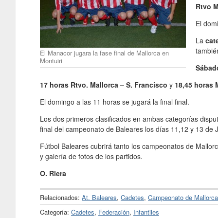
Rtvo M
El domi
La
cat
también
El Manacor jugara la fase final de Mallorca en
Montuiri
Sábado
17 horas Rtvo. Mallorca – S. Francisco
y
18,45 horas 
El domingo a las 11 horas se jugará la final final.
Los dos primeros clasificados en ambas categorías disput
final del campeonato de Baleares los días 11,12 y 13 de Ju
Fútbol Baleares cubrirá tanto los campeonatos de Mallor
y galería de fotos de los partidos.
O. Riera
Relacionados:
At. Baleares
,
Cadetes
,
Campeonato de Mallorca
Categoría:
Cadetes
,
Federación
,
Infantiles