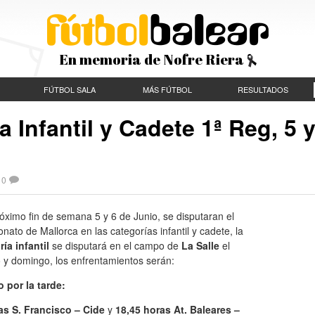
En memoria de Nofre Riera
FÚTBOL SALA
MÁS FÚTBOL
RESULTADOS
Infantil y Cadete 1ª Reg, 5 
10
óximo fin de semana 5 y 6 de Junio, se disputaran el
ato de Mallorca en las categorías infantil y cadete, la
ía infantil
se disputará en el campo de
La Salle
el
 y domingo, los enfrentamientos serán:
 por la tarde:
as S. Francisco – Cide
y
18,45 horas At. Baleares –