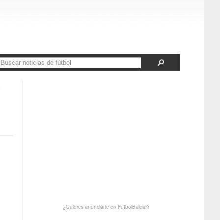
y
¿Quieres anunciarte en FutbolBalear?