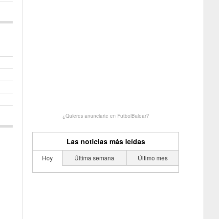
¿Quieres anunciarte en FutbolBalear?
Las noticias más leídas
Hoy
Última semana
Último mes