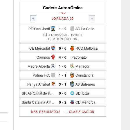
Cadete AutonÓmica
«
»
JORNADA 30
PE Sant Jordi
1
-
2
SD La Salle
SÁB 16/05/2026 - 15:30 H
C. M. KIKO SERRA
CE Mercadal
6
-
6
RCD Mallorca
Campos
4
-
0
Patronato
Madre Alberta
1
-
0
Manacor
Palma F.C.
1
-
1
Constancia
Penya Arrabal
3
-
1
Atº Baleares
SP. Atº Ciutat de Palma
0
-
0
UD Ibiza
Santa Catalina Atº
0
-
2
CD Menorca
-
MÁS RESULTADOS
CLASIFICACIÓN