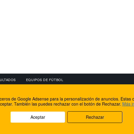
ULTADOS
EQUIPOS DE FÚTBOL
OS
CONECTA CON NOSOTROS
OTROS SERVICIO
erceros de Google Adsense para la personalización de anuncios. Estas c
lear
Facebook
Internet Rural Mal
ceptar. También las puedes rechazar con el botón de Rechazar.
Más i
as IP
Twitter
Registro de domin
Aceptar
Rechazar
rechos reservados.
Aviso legal
Cookies
Acerca de nosotros
Co