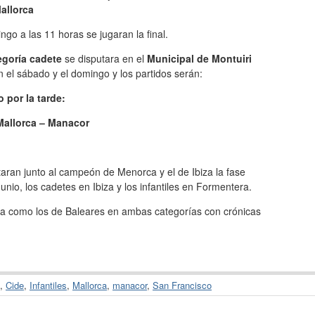
allorca
ngo a las 11 horas se jugaran la final.
egoría cadete
se disputara en el
Municipal de Montuiri
 el sábado y el domingo y los partidos serán:
 por la tarde:
Mallorca – Manacor
aran junto al campeón de Menorca y el de Ibiza la fase
nio, los cadetes en Ibiza y los infantiles en Formentera.
ca como los de Baleares en ambas categorías con crónicas
,
Cide
,
Infantiles
,
Mallorca
,
manacor
,
San Francisco