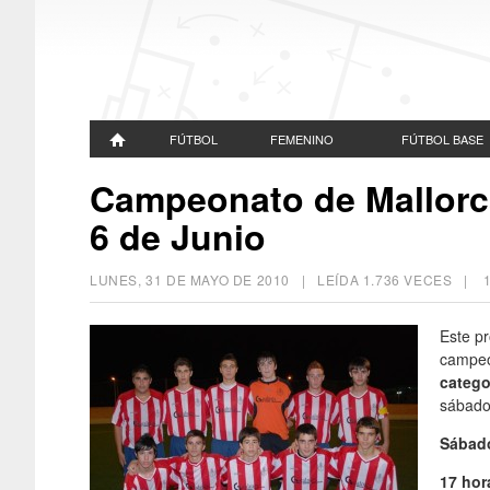
FÚTBOL
FEMENINO
FÚTBOL BASE
Campeonato de Mallorca 
6 de Junio
LUNES, 31 DE MAYO DE 2010
| LEÍDA 1.736 VECES |
Este pr
campeon
categor
sábado
Sábado
17 hor