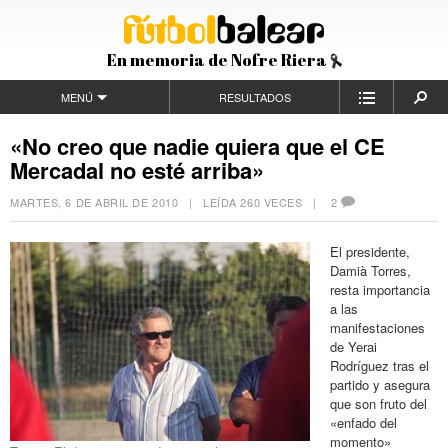
En memoria de Nofre Riera
MENÚ
RESULTADOS
«No creo que nadie quiera que el CE
Mercadal no esté arriba»
MARTES, 6 DE ABRIL DE 2010
| LEÍDA 260 VECES |
2
El presidente,
Damià Torres,
resta importancia
a las
manifestaciones
de Yerai
Rodríguez tras el
partido y asegura
que son fruto del
«enfado del
momento»