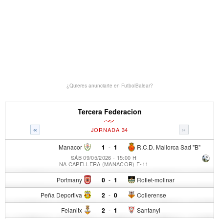
¿Quieres anunciarte en FutbolBalear?
Tercera Federacion
«
»
JORNADA 34
Manacor
1
-
1
R.C.D. Mallorca Sad "B"
SÁB 09/05/2026 - 15:00 H
NA CAPELLERA (MANACOR) F-11
Portmany
0
-
1
Rotlet-molinar
Peña Deportiva
2
-
0
Collerense
Felanitx
2
-
1
Santanyi