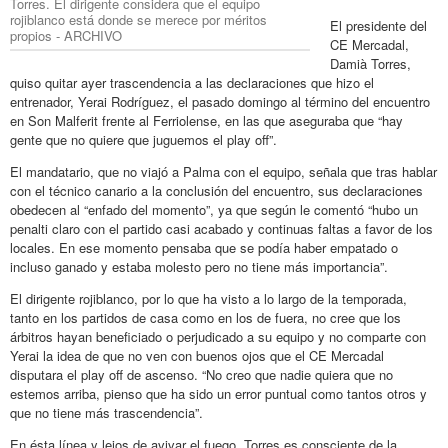
Torres. El dirigente considera que el equipo
rojiblanco está donde se merece por méritos
El presidente del
propios - ARCHIVO
CE Mercadal,
Damià Torres,
quiso quitar ayer trascendencia a las declaraciones que hizo el
entrenador, Yerai Rodríguez, el pasado domingo al término del encuentro
en Son Malferit frente al Ferriolense, en las que aseguraba que “hay
gente que no quiere que juguemos el play off”.
El mandatario, que no viajó a Palma con el equipo, señala que tras hablar
con el técnico canario a la conclusión del encuentro, sus declaraciones
obedecen al “enfado del momento”, ya que según le comentó “hubo un
penalti claro con el partido casi acabado y continuas faltas a favor de los
locales. En ese momento pensaba que se podía haber empatado o
incluso ganado y estaba molesto pero no tiene más importancia”.
El dirigente rojiblanco, por lo que ha visto a lo largo de la temporada,
tanto en los partidos de casa como en los de fuera, no cree que los
árbitros hayan beneficiado o perjudicado a su equipo y no comparte con
Yerai la idea de que no ven con buenos ojos que el CE Mercadal
disputara el play off de ascenso. “No creo que nadie quiera que no
estemos arriba, pienso que ha sido un error puntual como tantos otros y
que no tiene más trascendencia”.
En ésta línea y lejos de avivar el fuego, Torres es consciente de la