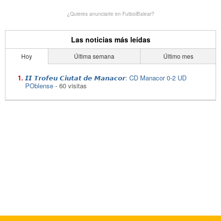
¿Quieres anunciarte en FutbolBalear?
Las noticias más leídas
Hoy
Última semana
Último mes
𝙄𝙄 𝙏𝙧𝙤𝙛𝙚𝙪 𝘾𝙞𝙪𝙩𝙖𝙩 𝙙𝙚 𝙈𝙖𝙣𝙖𝙘𝙤𝙧: CD Manacor 0-2 UD
POblense
- 60 visitas