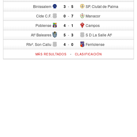
Binissalem
3
-
5
SP. Ciutat de Palma
Cide C.F.
0
-
7
Manacor
Poblense
4
-
1
Campos
Atº Baleares
5
-
3
S D La Salle Atº
Rtvº. Son Caliu
4
-
0
Ferriolense
-
MÁS RESULTADOS
CLASIFICACIÓN