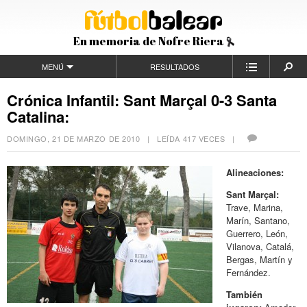
En memoria de Nofre Riera
MENÚ
RESULTADOS
Crónica Infantil: Sant Marçal 0-3 Santa
Catalina:
DOMINGO, 21 DE MARZO DE 2010
| LEÍDA 417 VECES |
Alineaciones:
Sant Marçal:
Trave, Marina,
Marín, Santano,
Guerrero, León,
Vilanova, Catalá,
Bergas, Martín y
Fernández.
También