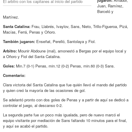
jugaron:
Amador,
El arbitro con los capitanes al inicio del partido
Juan, Ramírez,
Barceló y
Martínez.
Santa Catalina:
Frau, Llabrés, Ivaylov, Sans, Nieto, Trillo-Figueroa, Pizá,
Macías, Ferrá, Penas y Oñoro.
También jugaron:
Enseñat, Perelló, Santolaya y Fiol.
Arbitro:
Mounir Abdoune (mal), amonestó a Bergas por el equipo local y
a Oñoro y Fiol del Santa Catalina.
Goles:
Min.7 (0-1) Penas, min.12 (0-2) Penas, min.60 (0-3) Sans.
Comentario:
Clara victoria del Santa Catalina que fue quién llevó el mando del partido
y quien creó la mayoría de las ocasiones de gol.
Se adelantó pronto con dos goles de Penas y a partir de aquí se dedicó a
controlar el juego, al descanso 0-2.
La segunda parte fue un poco más igualada, pero de nuevo marcó el
equipo visitante por mediación de Sans faltando 10 minutos para el final,
y aquí se acabó el partido.