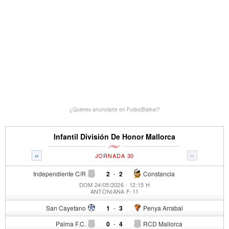
¿Quieres anunciarte en FutbolBalear?
Infantil División De Honor Mallorca
«
»
JORNADA 30
Independiente C/R
2
-
2
Constancia
DOM 24/05/2026 - 12:15 H
ANTONIANA F-11
San Cayetano
1
-
3
Penya Arrabal
Palma F.C.
0
-
4
RCD Mallorca