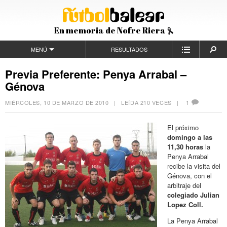
En memoria de Nofre Riera
MENÚ
RESULTADOS
Previa Preferente: Penya Arrabal –
Génova
MIÉRCOLES, 10 DE MARZO DE 2010
| LEÍDA 210 VECES |
1
El próximo
domingo a las
11,30 horas
la
Penya Arrabal
recibe la visita del
Génova, con el
arbitraje del
colegiado Julian
Lopez Coll.
La Penya Arrabal