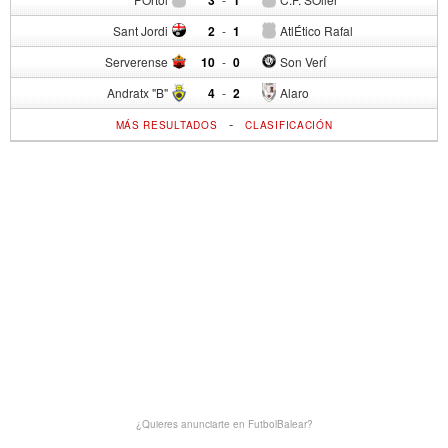
Sant Jordi
2
-
1
AtlÉtico Rafal
Serverense
10
-
0
Son VerÍ
Andratx "B"
4
-
2
Alaro
-
MÁS RESULTADOS
CLASIFICACIÓN
¿Quieres anunciarte en FutbolBalear?