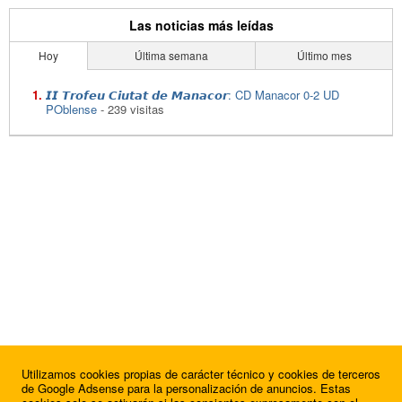
Las noticias más leídas
Hoy
Última semana
Último mes
𝙄𝙄 𝙏𝙧𝙤𝙛𝙚𝙪 𝘾𝙞𝙪𝙩𝙖𝙩 𝙙𝙚 𝙈𝙖𝙣𝙖𝙘𝙤𝙧: CD Manacor 0-2 UD
POblense
- 239 visitas
Utilizamos cookies propias de carácter técnico y cookies de terceros
de Google Adsense para la personalización de anuncios. Estas