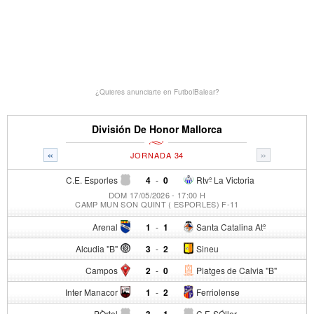
¿Quieres anunciarte en FutbolBalear?
División De Honor Mallorca
«
»
JORNADA 34
C.E. Esporles
4
-
0
Rtvº La Victoria
DOM 17/05/2026 - 17:00 H
CAMP MUN SON QUINT ( ESPORLES) F-11
Arenal
1
-
1
Santa Catalina Atº
Alcudia "B"
3
-
2
Sineu
Campos
2
-
0
Platges de Calvia "B"
Inter Manacor
1
-
2
Ferriolense
PÒrtol
3
-
1
C.F. SÓller