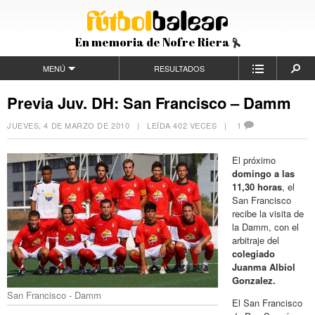
En memoria de Nofre Riera
MENÚ
RESULTADOS
Previa Juv. DH: San Francisco – Damm
JUEVES, 4 DE MARZO DE 2010
| LEÍDA 402 VECES |
1
El próximo
domingo a las
11,30 horas
, el
San Francisco
recibe la visita de
la Damm, con el
arbitraje del
colegiado
Juanma Albiol
Gonzalez.
San Francisco - Damm
El San Francisco