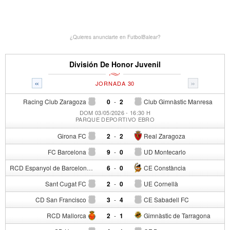
¿Quieres anunciarte en FutbolBalear?
División De Honor Juvenil
«
»
JORNADA 30
Racing Club Zaragoza
0
-
2
Club Gimnàstic Manresa
DOM 03/05/2026 - 16:30 H
PARQUE DEPORTIVO EBRO
Girona FC
2
-
2
Real Zaragoza
FC Barcelona
9
-
0
UD Montecarlo
RCD Espanyol de Barcelona
6
-
0
CE Constància
Sant Cugat FC
2
-
0
UE Cornellà
CD San Francisco
3
-
4
CE Sabadell FC
RCD Mallorca
2
-
1
Gimnàstic de Tarragona