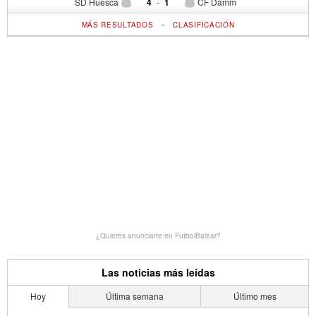
SD Huesca
4
-
1
CF Damm
-
MÁS RESULTADOS
CLASIFICACIÓN
¿Quieres anunciarte en FutbolBalear?
Las noticias más leídas
Hoy
Última semana
Último mes