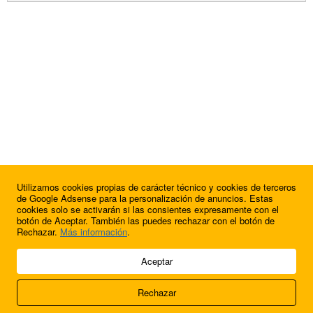
Utilizamos cookies propias de carácter técnico y cookies de terceros
de Google Adsense para la personalización de anuncios. Estas
cookies solo se activarán si las consientes expresamente con el
botón de Aceptar. También las puedes rechazar con el botón de
Rechazar.
Más información
.
© 2009 - 2026 Soluciones Corporativas IP, SL.
Aceptar
Todos los derechos reservados.
Rechazar
Aviso legal
Cookies
Acerca de nosotros
Contacto
Anúnciate en
FútbolBalear