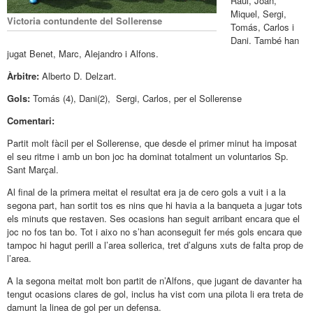
Raul, Joan,
Miquel, Sergi,
Victoria contundente del Sollerense
Tomás, Carlos i
Dani. També han
jugat Benet, Marc, Alejandro i Alfons.
Àrbitre:
Alberto D. Delzart.
Gols:
Tomás (4), Dani(2), Sergi, Carlos, per el Sollerense
Comentari:
Partit molt fàcil per el Sollerense, que desde el primer minut ha imposat
el seu ritme i amb un bon joc ha dominat totalment un voluntarios Sp.
Sant Marçal.
Al final de la primera meitat el resultat era ja de cero gols a vuit i a la
segona part, han sortit tos es nins que hi havia a la banqueta a jugar tots
els minuts que restaven. Ses ocasions han seguit arribant encara que el
joc no fos tan bo. Tot i aixo no s’han aconseguit fer més gols encara que
tampoc hi hagut perill a l’area sollerica, tret d’alguns xuts de falta prop de
l’area.
A la segona meitat molt bon partit de n’Alfons, que jugant de davanter ha
tengut ocasions clares de gol, inclus ha vist com una pilota li era treta de
damunt la linea de gol per un defensa.