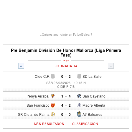
¿Quieres anunciarte en FutbolBalear?
Pre Benjamin División De Honor Mallorca (Liga Primera
Fase)
«
»
JORNADA 14
Cide C.F.
0
-
2
SD La Salle
SÁB 28/03/2026 - 10:15 H
CIDE F-7 B
Penya Arrabal
1
-
4
San Cayetano
San Francisco
4
-
2
Madre Alberta
SP. Ciutat de Palma
0
-
0
Atº Baleares
-
MÁS RESULTADOS
CLASIFICACIÓN