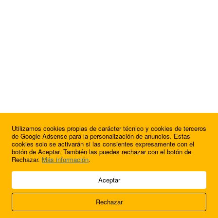
Utilizamos cookies propias de carácter técnico y cookies de terceros
de Google Adsense para la personalización de anuncios. Estas
cookies solo se activarán si las consientes expresamente con el
botón de Aceptar. También las puedes rechazar con el botón de
Rechazar.
Más información
.
© 2009 - 2026 Soluciones Corporativas IP, SL.
Aceptar
Todos los derechos reservados.
Rechazar
Aviso legal
Cookies
Acerca de nosotros
Contacto
Anúnciate en
FútbolBalear