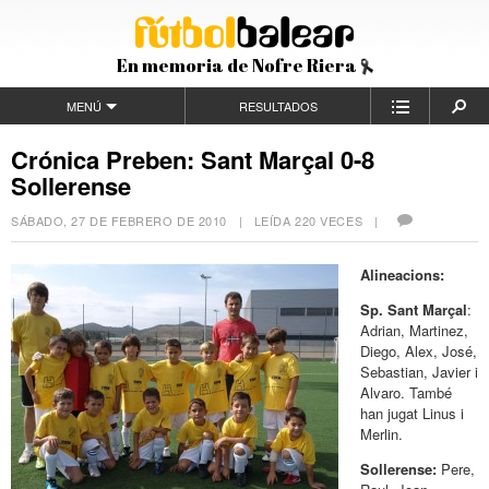
En memoria de Nofre Riera
MENÚ
RESULTADOS
Crónica Preben: Sant Marçal 0-8
Sollerense
SÁBADO, 27 DE FEBRERO DE 2010
| LEÍDA 220 VECES |
Alineacions:
Sp. Sant Marçal
:
Adrian, Martinez,
Diego, Alex, José,
Sebastian, Javier i
Alvaro. També
han jugat Linus i
Merlin.
Sollerense:
Pere,