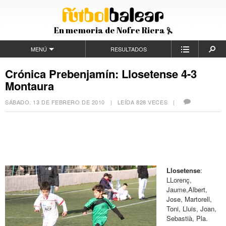
En memoria de Nofre Riera
MENÚ
RESULTADOS
Crónica Prebenjamín: Llosetense 4-3
Montaura
SÁBADO, 13 DE FEBRERO DE 2010
| LEÍDA 828 VECES |
Llosetense
:
LLorenç,
Jaume,Albert,
Jose, Martorell,
Toni, Lluis, Joan,
Sebastià, Pla.