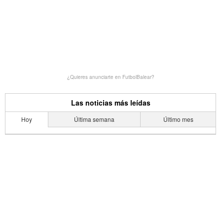
¿Quieres anunciarte en FutbolBalear?
Las noticias más leídas
Hoy
Última semana
Último mes