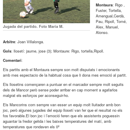
Montaura
: Rigo ,
Fuster, Tortella,
Amengual,Cerdà,
Pau, Ripoll, Tomé,
Jugada del partido. Foto Maria M.
Alex, Manuel,
Alonso.
Arbitre
: Joan Villalonga.
Gols
: llosetí: jaume, jose (3); Montaure: Rigo, tortella,Ripoll.
Comentari
:
Els partits amb el Montaura sempre son molt disputats i emocionants
amb mes espectacio de la habitual cosa que li dona mes emoció al partit.
Els llosetins començaren a puntuar en el marcador sempre molt seguits
dels de Mancor però sense poder arribar en cap moment a agafarlos
malgrat els esforços per aconseguir-ho.
Els Mancorins com sempre van esser un equip molt lluitador amb bon
joc, però algunes jugades del equip llosetí van fer que el resultat no els
fos favorable.El bon joc i l’emoció feren que els assistents poguessin
aguantar la fredor gelida i les baixes temperatures del matí, amb
temperatures que rondaven els 0º