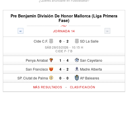
¿Quieres anunciarte en FutbolBalear?
Pre Benjamin División De Honor Mallorca (Liga Primera
Fase)
«
»
JORNADA 14
Cide C.F.
0
-
2
SD La Salle
SÁB 28/03/2026 - 10:15 H
CIDE F-7 B
Penya Arrabal
1
-
4
San Cayetano
San Francisco
4
-
2
Madre Alberta
SP. Ciutat de Palma
0
-
0
Atº Baleares
-
MÁS RESULTADOS
CLASIFICACIÓN