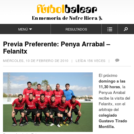
En memoria de Nofre Riera
MENÚ
RESULTADOS
Previa Preferente: Penya Arrabal –
Felanitx
MIÉRCOLES, 10 DE FEBRERO DE 2010
| LEÍDA 156 VECES |
El próximo
domingo a las
11,30 horas
, la
Penyua Arrabal
recibe la visita del
Felanitx, xon el
arbitraje del
colegiado
Gustavo Tirado
Montilla.