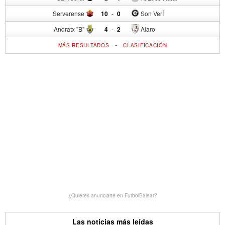
Serverense
10
-
0
Son VerÍ
Andratx "B"
4
-
2
Alaro
-
MÁS RESULTADOS
CLASIFICACIÓN
¿Quieres anunciarte en FutbolBalear?
Las noticias más leídas