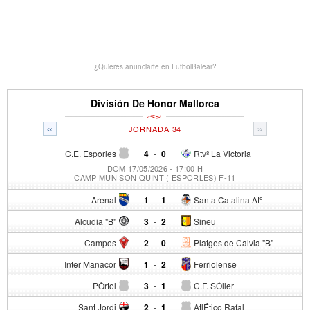
¿Quieres anunciarte en FutbolBalear?
División De Honor Mallorca
«
»
JORNADA 34
C.E. Esporles
4
-
0
Rtvº La Victoria
DOM 17/05/2026 - 17:00 H
CAMP MUN SON QUINT ( ESPORLES) F-11
Arenal
1
-
1
Santa Catalina Atº
Alcudia "B"
3
-
2
Sineu
Campos
2
-
0
Platges de Calvia "B"
Inter Manacor
1
-
2
Ferriolense
PÒrtol
3
-
1
C.F. SÓller
Sant Jordi
2
-
1
AtlÉtico Rafal