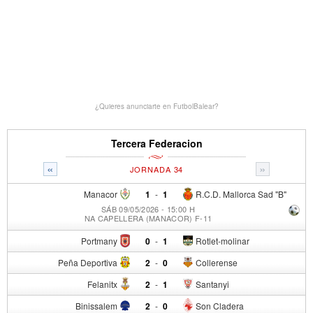
¿Quieres anunciarte en FutbolBalear?
Tercera Federacion
«
»
JORNADA 34
Manacor
1
-
1
R.C.D. Mallorca Sad "B"
SÁB 09/05/2026 - 15:00 H
NA CAPELLERA (MANACOR) F-11
Portmany
0
-
1
Rotlet-molinar
Peña Deportiva
2
-
0
Collerense
Felanitx
2
-
1
Santanyi
Binissalem
2
-
0
Son Cladera