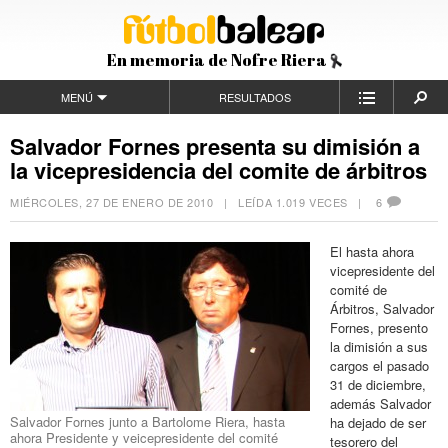
En memoria de Nofre Riera
MENÚ
RESULTADOS
Salvador Fornes presenta su dimisión a
la vicepresidencia del comite de árbitros
MIÉRCOLES, 27 DE ENERO DE 2010
| LEÍDA 1.019 VECES |
6
El hasta ahora
vicepresidente del
comité de
Árbitros, Salvador
Fornes, presento
la dimisión a sus
cargos el pasado
31 de diciembre,
además Salvador
Salvador Fornes junto a Bartolome Riera, hasta
ha dejado de ser
ahora Presidente y veicepresidente del comité
tesorero del