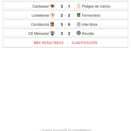
Cardassar
3
-
1
Platges de Calvia
Llosetense
2
-
2
Formentera
Constancia
3
-
0
Inter Ibiza
CE Mercadal
3
-
2
Alcudia
-
MÁS RESULTADOS
CLASIFICACIÓN
¿Quieres anunciarte en FutbolBalear?