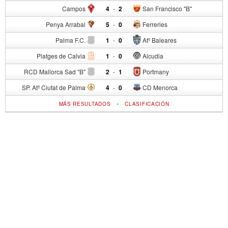
Campos
4
-
2
San Francisco "B"
Penya Arrabal
5
-
0
Ferreries
Palma F.C.
1
-
0
Atº Baleares
Platges de Calvia
1
-
0
Alcudia
RCD Mallorca Sad "B"
2
-
1
Portmany
SP. Atº Ciutat de Palma
4
-
0
CD Menorca
-
MÁS RESULTADOS
CLASIFICACIÓN