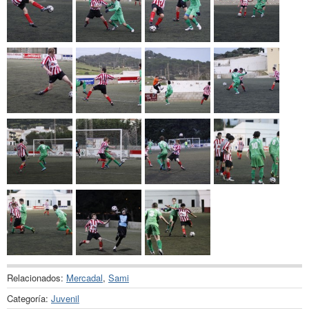
Relacionados:
Mercadal
,
Sami
Categoría:
Juvenil