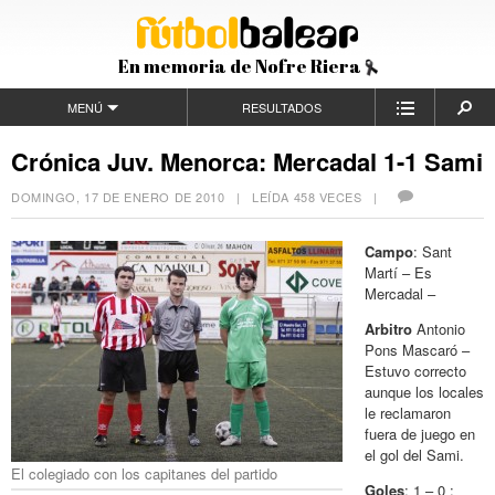
En memoria de Nofre Riera
MENÚ
RESULTADOS
Crónica Juv. Menorca: Mercadal 1-1 Sami
DOMINGO, 17 DE ENERO DE 2010
| LEÍDA 458 VECES |
Campo
: Sant
Martí – Es
Mercadal –
Arbitro
Antonio
Pons Mascaró –
Estuvo correcto
aunque los locales
le reclamaron
fuera de juego en
el gol del Sami.
El colegiado con los capitanes del partido
Goles
: 1 – 0 :