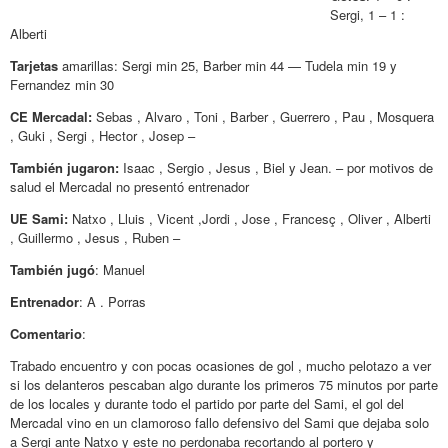
Sergi, 1 – 1 :
Alberti
Tarjetas
amarillas: Sergi min 25, Barber min 44 — Tudela min 19 y
Fernandez min 30
CE Mercadal:
Sebas , Alvaro , Toni , Barber , Guerrero , Pau , Mosquera
, Guki , Sergi , Hector , Josep –
También jugaron:
Isaac , Sergio , Jesus , Biel y Jean. – por motivos de
salud el Mercadal no presentó entrenador
UE Sami:
Natxo , Lluis , Vicent ,Jordi , Jose , Francesç , Oliver , Alberti
, Guillermo , Jesus , Ruben –
También jugó
: Manuel
Entrenador
: A . Porras
Comentario
:
Trabado encuentro y con pocas ocasiones de gol , mucho pelotazo a ver
si los delanteros pescaban algo durante los primeros 75 minutos por parte
de los locales y durante todo el partido por parte del Sami, el gol del
Mercadal vino en un clamoroso fallo defensivo del Sami que dejaba solo
a Sergi ante Natxo y este no perdonaba recortando al portero y