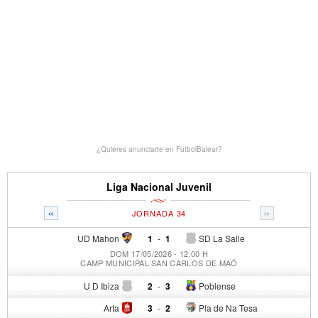
¿Quieres anunciarte en FutbolBalear?
Liga Nacional Juvenil
«
»
JORNADA 34
UD Mahon
1
-
1
SD La Salle
DOM 17/05/2026 - 12:00 H
CAMP MUNICIPAL SAN CARLOS DE MAÓ
U D Ibiza
2
-
3
Poblense
Arta
3
-
2
Pla de Na Tesa