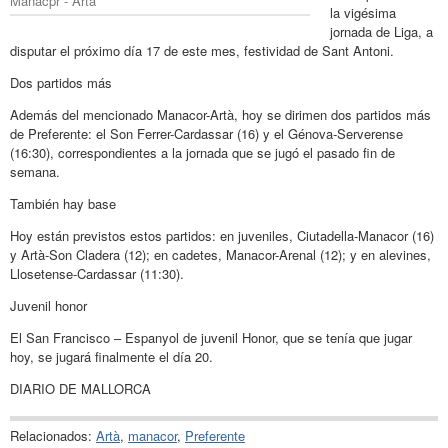
Manacpr - Arta
la vigésima
jornada de Liga, a
disputar el próximo día 17 de este mes, festividad de Sant Antoni.
Dos partidos más
Además del mencionado Manacor-Artà, hoy se dirimen dos partidos más
de Preferente: el Son Ferrer-Cardassar (16) y el Génova-Serverense
(16:30), correspondientes a la jornada que se jugó el pasado fin de
semana.
También hay base
Hoy están previstos estos partidos: en juveniles, Ciutadella-Manacor (16)
y Artà-Son Cladera (12); en cadetes, Manacor-Arenal (12); y en alevines,
Llosetense-Cardassar (11:30).
Juvenil honor
El San Francisco – Espanyol de juvenil Honor, que se tenía que jugar
hoy, se jugará finalmente el día 20.
DIARIO DE MALLORCA
Relacionados:
Artà
,
manacor
,
Preferente