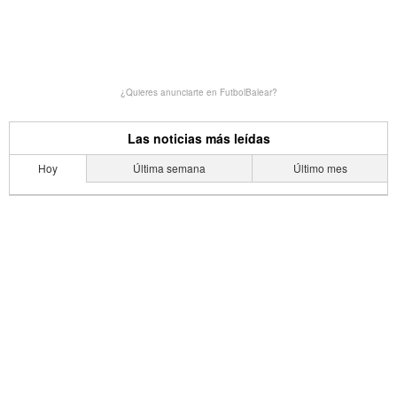
¿Quieres anunciarte en FutbolBalear?
Las noticias más leídas
Hoy
Última semana
Último mes