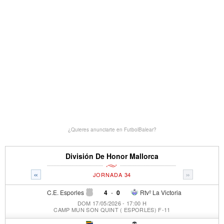
¿Quieres anunciarte en FutbolBalear?
División De Honor Mallorca
«
»
JORNADA 34
C.E. Esporles
4
-
0
Rtvº La Victoria
DOM 17/05/2026 - 17:00 H
CAMP MUN SON QUINT ( ESPORLES) F-11