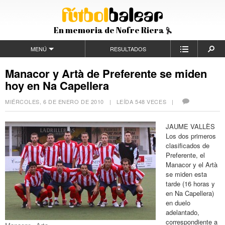
En memoria de Nofre Riera
MENÚ
RESULTADOS
Manacor y Artà de Preferente se miden
hoy en Na Capellera
MIÉRCOLES, 6 DE ENERO DE 2010
| LEÍDA 548 VECES |
JAUME VALLÈS
Los dos primeros
clasificados de
Preferente, el
Manacor y el Artà
se miden esta
tarde (16 horas y
en Na Capellera)
en duelo
adelantado,
correspondiente a