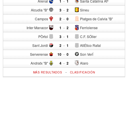
Arenal
1
-
1
Santa Catalina Atº
Alcudia "B"
3
-
2
Sineu
Campos
2
-
0
Platges de Calvia "B"
Inter Manacor
1
-
2
Ferriolense
PÒrtol
3
-
1
C.F. SÓller
Sant Jordi
2
-
1
AtlÉtico Rafal
Serverense
10
-
0
Son VerÍ
Andratx "B"
4
-
2
Alaro
-
MÁS RESULTADOS
CLASIFICACIÓN