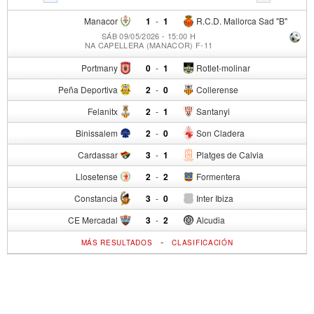
Manacor
1
-
1
R.C.D. Mallorca Sad "B"
SÁB 09/05/2026 - 15:00 H
NA CAPELLERA (MANACOR) F-11
Portmany
0
-
1
Rotlet-molinar
Peña Deportiva
2
-
0
Collerense
Felanitx
2
-
1
Santanyi
Binissalem
2
-
0
Son Cladera
Cardassar
3
-
1
Platges de Calvia
Llosetense
2
-
2
Formentera
Constancia
3
-
0
Inter Ibiza
CE Mercadal
3
-
2
Alcudia
-
MÁS RESULTADOS
CLASIFICACIÓN