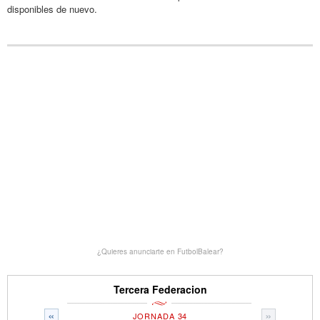
disponibles de nuevo.
¿Quieres anunciarte en FutbolBalear?
Tercera Federacion
«
»
JORNADA 34