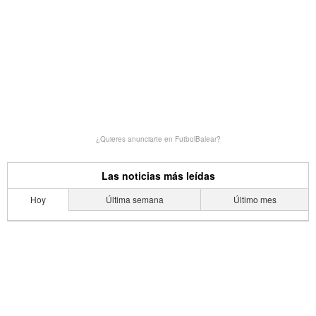
¿Quieres anunciarte en FutbolBalear?
Las noticias más leídas
Hoy
Última semana
Último mes