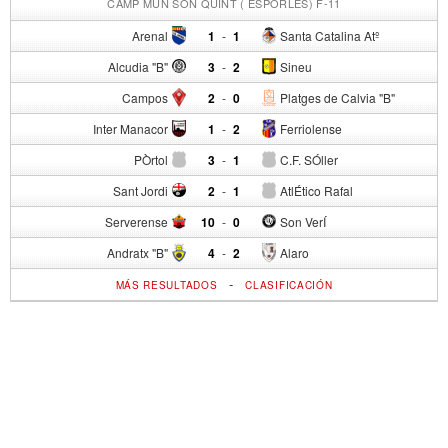
CAMP MUN SON QUINT ( ESPORLES) F-11
Arenal
1
-
1
Santa Catalina Atº
Alcudia "B"
3
-
2
Sineu
Campos
2
-
0
Platges de Calvia "B"
Inter Manacor
1
-
2
Ferriolense
PÒrtol
3
-
1
C.F. SÓller
Sant Jordi
2
-
1
AtlÉtico Rafal
Serverense
10
-
0
Son VerÍ
Andratx "B"
4
-
2
Alaro
-
MÁS RESULTADOS
CLASIFICACIÓN