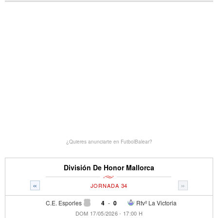
¿Quieres anunciarte en FutbolBalear?
División De Honor Mallorca
«
»
JORNADA 34
C.E. Esporles
4
-
0
Rtvº La Victoria
DOM 17/05/2026 - 17:00 H