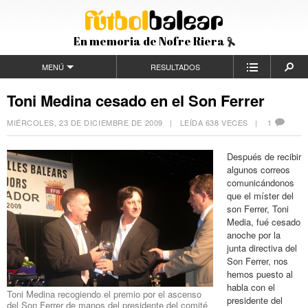
En memoria de Nofre Riera
MENÚ
RESULTADOS
Toni Medina cesado en el Son Ferrer
MIÉRCOLES, 23 DE DICIEMBRE DE 2009
| LEÍDA 638 VECES |
1
Después de recibir
algunos correos
comunicándonos
que el míster del
son Ferrer, Toni
Media, fué cesado
anoche por la
junta directiva del
Son Ferrer, nos
hemos puesto al
habla con el
Toni Medina recogiendo el premio por el ascenso
presidente del
del Son Ferrer de manos del presidente del comité