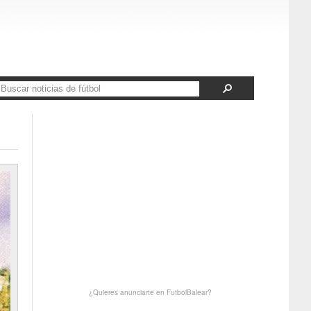
¿Quieres anunciarte en FutbolBalear?