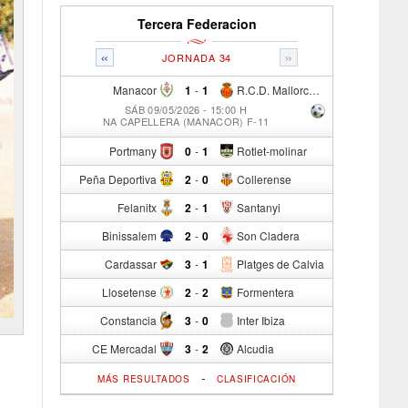
Tercera Federacion
«
»
JORNADA 34
Manacor
1
-
1
R.C.D. Mallorca Sad "B"
SÁB 09/05/2026 - 15:00 H
NA CAPELLERA (MANACOR) F-11
Portmany
0
-
1
Rotlet-molinar
Peña Deportiva
2
-
0
Collerense
Felanitx
2
-
1
Santanyi
Binissalem
2
-
0
Son Cladera
Cardassar
3
-
1
Platges de Calvia
Llosetense
2
-
2
Formentera
Constancia
3
-
0
Inter Ibiza
CE Mercadal
3
-
2
Alcudia
-
MÁS RESULTADOS
CLASIFICACIÓN