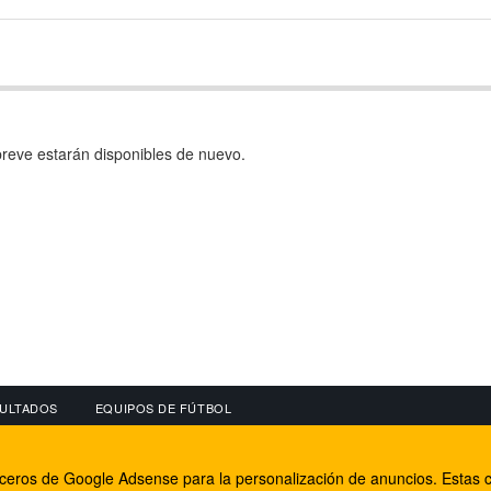
reve estarán disponibles de nuevo.
ULTADOS
EQUIPOS DE FÚTBOL
OS
CONECTA CON NOSOTROS
OTROS SERVICIO
erceros de Google Adsense para la personalización de anuncios. Estas c
lear
Facebook
Internet Rural Mal