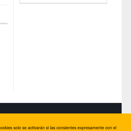
S
ookies solo se activarán si las consientes expresamente con el
lorca