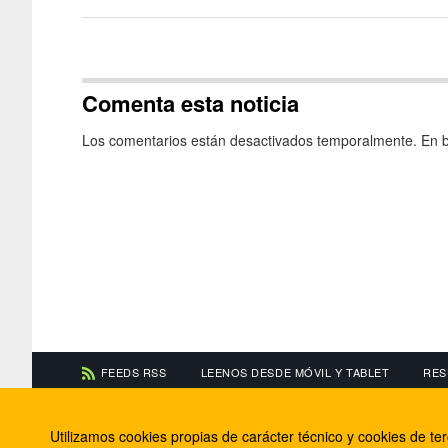
Comenta esta noticia
Los comentarios están desactivados temporalmente. En b
FEEDS RSS
LEENOS DESDE MÓVIL Y TABLET
RES
CONTACTA CON NOSOTROS
ACERCA DE NOSOTR
Utilizamos cookies propias de carácter técnico y cookies de t
Información de contacto
El equipo de FútbolBa