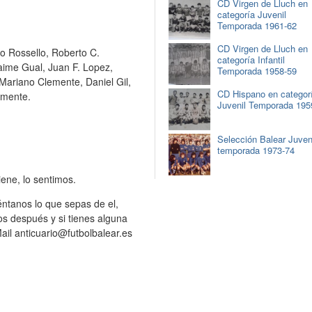
CD Virgen de Lluch en
categoría Juvenil
Temporada 1961-62
CD Virgen de Lluch en
o Rossello, Roberto C.
categoría Infantil
aime Gual, Juan F. Lopez,
Temporada 1958-59
Mariano Clemente, Daniel Gil,
CD Hispano en categor
emente.
Juvenil Temporada 195
Selección Balear Juven
temporada 1973-74
iene, lo sentimos.
éntanos lo que sepas de el,
s después y si tienes alguna
ail anticuario@futbolbalear.es