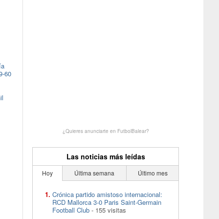
ía
9-60
il
¿Quieres anunciarte en FutbolBalear?
Las noticias más leídas
Hoy
Última semana
Último mes
Crónica partido amistoso internacional:
RCD Mallorca 3-0 Paris Saint-Germain
Football Club
- 155 visitas