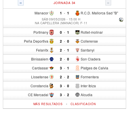
«
»
JORNADA 34
Manacor
1
-
1
R.C.D. Mallorca Sad "B"
SÁB 09/05/2026 - 15:00 H
NA CAPELLERA (MANACOR) F-11
Portmany
0
-
1
Rotlet-molinar
Peña Deportiva
2
-
0
Collerense
Felanitx
2
-
1
Santanyi
Binissalem
2
-
0
Son Cladera
Cardassar
3
-
1
Platges de Calvia
Llosetense
2
-
2
Formentera
Constancia
3
-
0
Inter Ibiza
CE Mercadal
3
-
2
Alcudia
-
MÁS RESULTADOS
CLASIFICACIÓN