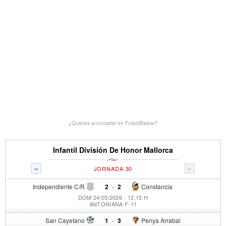
¿Quieres anunciarte en FutbolBalear?
Infantil División De Honor Mallorca
«
»
JORNADA 30
Independiente C/R
2
-
2
Constancia
DOM 24/05/2026 - 12:15 H
ANTONIANA F-11
San Cayetano
1
-
3
Penya Arrabal