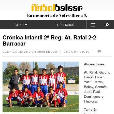
En memoria de Nofre Riera
MENÚ
RESULTADOS
Crónica Infantil 2ª Reg: At. Rafal 2-2
Barracar
DOMINGO, 20 DE DICIEMBRE DE 2009
| LEÍDA 464 VECES |
Alineaciones
:
At. Rafal:
García,
Daniel, Lopez,
Yusti, Ramis,
Bobby, Santafe,
Juan, Raul,
Dominguez y
Hinojosa.
También