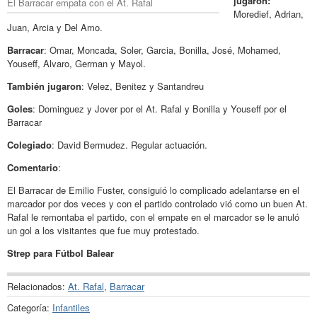
jugaron:
El Barracar empata con el At. Rafal
Moredief, Adrian,
Juan, Arcia y Del Amo.
Barracar
: Omar, Moncada, Soler, Garcia, Bonilla, José, Mohamed,
Youseff, Alvaro, German y Mayol.
También jugaron
: Velez, Benitez y Santandreu
Goles
: Dominguez y Jover por el At. Rafal y Bonilla y Youseff por el
Barracar
Colegiado
: David Bermudez. Regular actuación.
Comentario
:
El Barracar de Emilio Fuster, consiguió lo complicado adelantarse en el
marcador por dos veces y con el partido controlado vió como un buen At.
Rafal le remontaba el partido, con el empate en el marcador se le anuló
un gol a los visitantes que fue muy protestado.
Strep para Fútbol Balear
Relacionados:
At. Rafal
,
Barracar
Categoría:
Infantiles