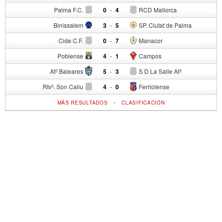
Palma F.C.
0
-
4
RCD Mallorca
Binissalem
3
-
5
SP. Ciutat de Palma
Cide C.F.
0
-
7
Manacor
Poblense
4
-
1
Campos
Atº Baleares
5
-
3
S D La Salle Atº
Rtvº. Son Caliu
4
-
0
Ferriolense
-
MÁS RESULTADOS
CLASIFICACIÓN