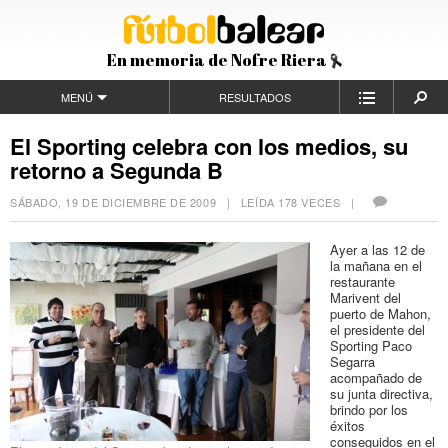
En memoria de Nofre Riera
MENÚ
RESULTADOS
El Sporting celebra con los medios, su
retorno a Segunda B
SÁBADO, 19 DE DICIEMBRE DE 2009
| LEÍDA 178 VECES |
Ayer a las 12 de
la mañana en el
restaurante
Marivent del
puerto de Mahon,
el presidente del
Sporting Paco
Segarra
acompañado de
su junta directiva,
brindo por los
éxitos
conseguidos en el