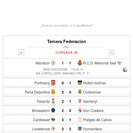
¿Quieres anunciarte en FutbolBalear?
Tercera Federacion
«
»
JORNADA 34
Manacor
1
-
1
R.C.D. Mallorca Sad "B"
SÁB 09/05/2026 - 15:00 H
NA CAPELLERA (MANACOR) F-11
Portmany
0
-
1
Rotlet-molinar
Peña Deportiva
2
-
0
Collerense
Felanitx
2
-
1
Santanyi
Binissalem
2
-
0
Son Cladera
Cardassar
3
-
1
Platges de Calvia
Llosetense
2
-
2
Formentera