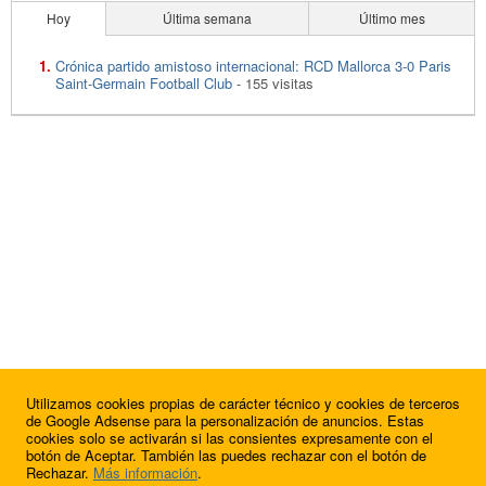
Hoy
Última semana
Último mes
Crónica partido amistoso internacional: RCD Mallorca 3-0 Paris
Saint-Germain Football Club
- 155 visitas
Utilizamos cookies propias de carácter técnico y cookies de terceros
de Google Adsense para la personalización de anuncios. Estas
cookies solo se activarán si las consientes expresamente con el
botón de Aceptar. También las puedes rechazar con el botón de
Rechazar.
Más información
.