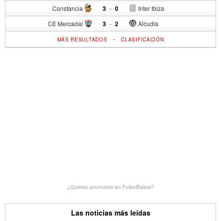
Constancia
3
-
0
Inter Ibiza
CE Mercadal
3
-
2
Alcudia
-
MÁS RESULTADOS
CLASIFICACIÓN
¿Quieres anunciarte en FutbolBalear?
Las noticias más leídas