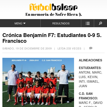
En memoria de Nofre Riera
MENÚ
RESULTADOS
Crónica Benjamín F7: Estudiantes 0-9 S.
Francisco
SÁBADO, 19 DE DICIEMBRE DE 2009
| LEÍDA 233 VECES |
ALINEACIONES
ESTUDIANTES
:
ANTONI, MARC,
LUIS, KEVIN,
INTI, ISMAEL,
JUAN
C.D. SAN
FRANCISCO:
MARC F., DAVID