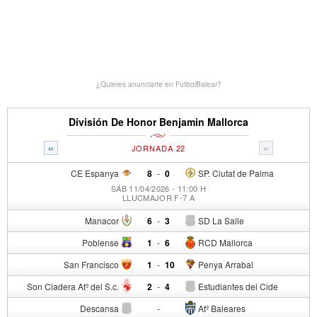
¿Quieres anunciarte en FutbolBalear?
División De Honor Benjamin Mallorca
«
»
JORNADA 22
CE Espanya
8
-
0
SP. Ciutat de Palma
SÁB 11/04/2026 - 11:00 H
LLUCMAJOR F-7 A
Manacor
6
-
3
SD La Salle
Poblense
1
-
6
RCD Mallorca
San Francisco
1
-
10
Penya Arrabal
Son Cladera Atº del S.c.
2
-
4
Estudiantes del Cide
Descansa
-
Atº Baleares