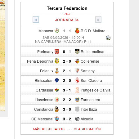
Tercera Federacion
«
»
JORNADA 34
Manacor
1
-
1
R.C.D. Mallorca Sad "B"
SÁB 09/05/2026 - 15:00 H
NA CAPELLERA (MANACOR) F-11
Portmany
0
-
1
Rotlet-molinar
Peña Deportiva
2
-
0
Collerense
Felanitx
2
-
1
Santanyi
Binissalem
2
-
0
Son Cladera
Cardassar
3
-
1
Platges de Calvia
Llosetense
2
-
2
Formentera
Constancia
3
-
0
Inter Ibiza
CE Mercadal
3
-
2
Alcudia
-
MÁS RESULTADOS
CLASIFICACIÓN