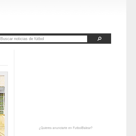
¿Quieres anunciarte en FutbolBalear?