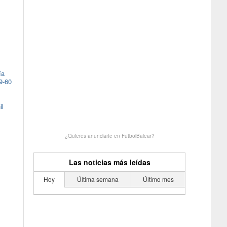
ía
9-60
il
¿Quieres anunciarte en FutbolBalear?
Las noticias más leídas
Hoy
Última semana
Último mes