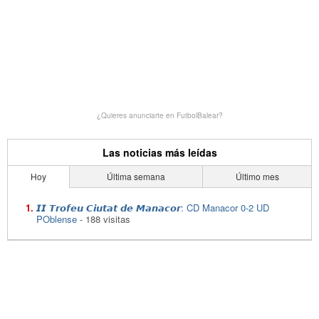
¿Quieres anunciarte en FutbolBalear?
Las noticias más leídas
Hoy
Última semana
Último mes
𝙄𝙄 𝙏𝙧𝙤𝙛𝙚𝙪 𝘾𝙞𝙪𝙩𝙖𝙩 𝙙𝙚 𝙈𝙖𝙣𝙖𝙘𝙤𝙧: CD Manacor 0-2 UD
POblense
- 188 visitas