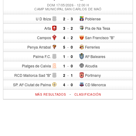
DOM 17/05/2026 - 12:00 H
CAMP MUNICIPAL SAN CARLOS DE MAÓ
U D Ibiza
2
-
3
Poblense
Arta
3
-
2
Pla de Na Tesa
Campos
4
-
2
San Francisco "B"
Penya Arrabal
5
-
0
Ferreries
Palma F.C.
1
-
0
Atº Baleares
Platges de Calvia
1
-
0
Alcudia
RCD Mallorca Sad "B"
2
-
1
Portmany
SP. Atº Ciutat de Palma
4
-
0
CD Menorca
-
MÁS RESULTADOS
CLASIFICACIÓN