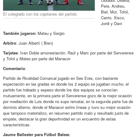
Obrador, Dibella,
Pere, Andreu,
Biel, Mut, Tofol,
El colegiado con los capitanes del partido
Carrio, Xisco,
Jordi y Dani
También jugaron:
Mateu y Sergio
Arbitro
: Juan Albertí ( Bien)
Tarjetas
: Ivan Doble amonestación, Raúl y Marc por parte del Serverense
y Tofol y Mateo por parte del Manacor
Comentario
:
Partido de Rivalidad Comarcal jugado en Ses Eres, con bastante
expectación en las gradas en donde los 2 equipo se jugaban mucho, el
partido fue trabado y espeso donde los dos equipos se conocían
mutuamente, en la primera parte el Serverense gozo de la mejor ocasión
por mediación de Luis donde no supo rematar, en la segunda parte fue de
dominio alterno, donde el Manacor estiro líneas y tuvo su mejor ocasión
que tampoco materializo, en resumen partido malo y resultado justo de
empate, destacar la gran deportividad en un encuentro de estas
características.
Jaume Ballester para Fútbol Balear.