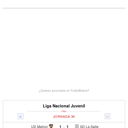
¿Quieres anunciarte en FutbolBalear?
Liga Nacional Juvenil
«
»
JORNADA 34
UD Mahon
1
-
1
SD La Salle