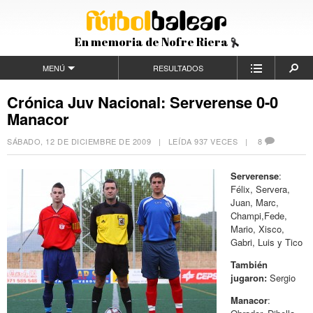
En memoria de Nofre Riera
MENÚ
RESULTADOS
Crónica Juv Nacional: Serverense 0-0
Manacor
SÁBADO, 12 DE DICIEMBRE DE 2009
| LEÍDA 937 VECES |
8
Serverense
:
Félix, Servera,
Juan, Marc,
Champi,Fede,
Mario, Xisco,
Gabri, Luis y Tico
También
jugaron:
Sergio
Manacor
: