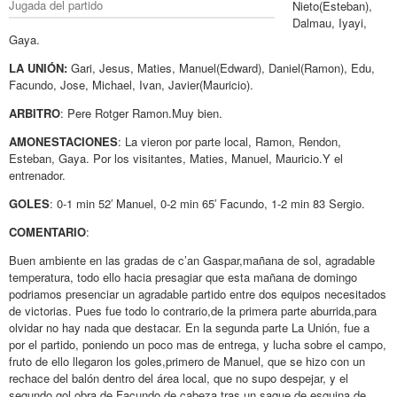
Jugada del partido
Nieto(Esteban),
Dalmau, Iyayi,
Gaya.
LA UNIÓN:
Gari, Jesus, Maties, Manuel(Edward), Daniel(Ramon), Edu,
Facundo, Jose, Michael, Ivan, Javier(Mauricio).
ARBITRO
: Pere Rotger Ramon.Muy bien.
AMONESTACIONES
: La vieron por parte local, Ramon, Rendon,
Esteban, Gaya. Por los visitantes, Maties, Manuel, Mauricio.Y el
entrenador.
GOLES
: 0-1 min 52′ Manuel, 0-2 min 65′ Facundo, 1-2 min 83 Sergio.
COMENTARIO
:
Buen ambiente en las gradas de c’an Gaspar,mañana de sol, agradable
temperatura, todo ello hacia presagiar que esta mañana de domingo
podriamos presenciar un agradable partido entre dos equipos necesitados
de victorias. Pues fue todo lo contrario,de la primera parte aburrida,para
olvidar no hay nada que destacar. En la segunda parte La Unión, fue a
por el partido, poniendo un poco mas de entrega, y lucha sobre el campo,
fruto de ello llegaron los goles,primero de Manuel, que se hizo con un
rechace del balón dentro del área local, que no supo despejar, y el
segundo gol obra de Facundo de cabeza tras un saque de esquina,de