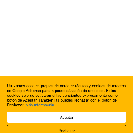
Utilizamos cookies propias de carácter técnico y cookies de terceros
de Google Adsense para la personalización de anuncios. Estas
cookies solo se activarán si las consientes expresamente con el
botón de Aceptar. También las puedes rechazar con el botón de
Rechazar.
Más información
.
© 2009 - 2026 Soluciones Corporativas IP, SL.
Aceptar
Todos los derechos reservados.
Rechazar
Aviso legal
Cookies
Acerca de nosotros
Contacto
Anúnciate en