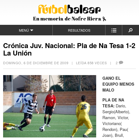
En memoria de Nofre Riera
MENÚ
RESULTADOS
Crónica Juv. Nacional: Pla de Na Tesa 1-2
La Unión
DOMINGO, 6 DE DICIEMBRE DE 2009
| LEÍDA 858 VECES |
2
GANO EL
EQUIPO MENOS
MALO
PLA DE NA
TESA:
Dario,
Sergio(Alberto),
Ramon, Victor,
Victoriano(
Rendon), Pau(
Joan), Brull,