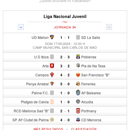
¿Quieres anunciarte en FutbolBalear?
Liga Nacional Juvenil
«
»
JORNADA 34
UD Mahon
1
-
1
SD La Salle
DOM 17/05/2026 - 12:00 H
CAMP MUNICIPAL SAN CARLOS DE MAÓ
U D Ibiza
2
-
3
Poblense
Arta
3
-
2
Pla de Na Tesa
Campos
4
-
2
San Francisco "B"
Penya Arrabal
5
-
0
Ferreries
Palma F.C.
1
-
0
Atº Baleares
Platges de Calvia
1
-
0
Alcudia
RCD Mallorca Sad "B"
2
-
1
Portmany
SP. Atº Ciutat de Palma
4
-
0
CD Menorca
-
MÁS RESULTADOS
CLASIFICACIÓN