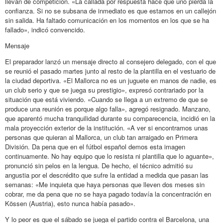
llevan de competición. «La callada por respuesta hace que uno pierda la
confianza. Si no se subsana de inmediato es que estamos en un callejón
sin salida. Ha faltado comunicación en los momentos en los que se ha
fallado», indicó convencido.
Mensaje
El preparador lanzó un mensaje directo al consejero delegado, con el que
se reunió el pasado martes junto al resto de la plantilla en el vestuario de
la ciudad deportiva. «El Mallorca no es un juguete en manos de nadie, es
un club serio y que se juega su prestigio», expresó contrariado por la
situación que está viviendo. «Cuando se llega a un extremo de que se
produce una reunión es porque algo falla», agregó resignado. Manzano,
que aparentó mucha tranquilidad durante su comparecencia, incidió en la
mala proyección exterior de la institución. «A ver si encontramos unas
personas que quieran al Mallorca, un club tan arraigado en Primera
División. Da pena que en el fútbol español demos esta imagen
continuamente. No hay equipo que lo resista ni plantilla que lo aguante»,
pronunció sin pelos en la lengua. De hecho, el técnico admitió su
angustia por el descrédito que sufre la entidad a medida que pasan las
semanas: «Me inquieta que haya personas que lleven dos meses sin
cobrar, me da pena que no se haya pagado todavía la concentración en
Kössen (Austria), esto nunca había pasado».
Y lo peor es que el sábado se juega el partido contra el Barcelona, una