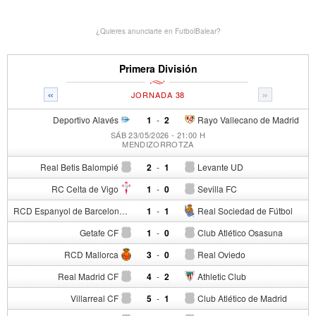
¿Quieres anunciarte en FutbolBalear?
Primera División
«
»
JORNADA 38
Deportivo Alavés
1
-
2
Rayo Vallecano de Madrid
SÁB 23/05/2026 - 21:00 H
MENDIZORROTZA
Real Betis Balompié
2
-
1
Levante UD
RC Celta de Vigo
1
-
0
Sevilla FC
RCD Espanyol de Barcelona
1
-
1
Real Sociedad de Fútbol
Getafe CF
1
-
0
Club Atlético Osasuna
RCD Mallorca
3
-
0
Real Oviedo
Real Madrid CF
4
-
2
Athletic Club
Villarreal CF
5
-
1
Club Atlético de Madrid