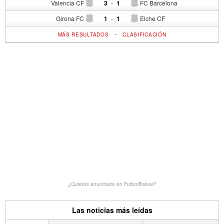
Valencia CF
3
-
1
FC Barcelona
Girona FC
1
-
1
Elche CF
-
MÁS RESULTADOS
CLASIFICACIÓN
¿Quieres anunciarte en FutbolBalear?
Las noticias más leídas