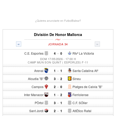
¿Quieres anunciarte en FutbolBalear?
División De Honor Mallorca
«
»
JORNADA 34
C.E. Esporles
4
-
0
Rtvº La Victoria
DOM 17/05/2026 - 17:00 H
CAMP MUN SON QUINT ( ESPORLES) F-11
Arenal
1
-
1
Santa Catalina Atº
Alcudia "B"
3
-
2
Sineu
Campos
2
-
0
Platges de Calvia "B"
Inter Manacor
1
-
2
Ferriolense
PÒrtol
3
-
1
C.F. SÓller
Sant Jordi
2
-
1
AtlÉtico Rafal