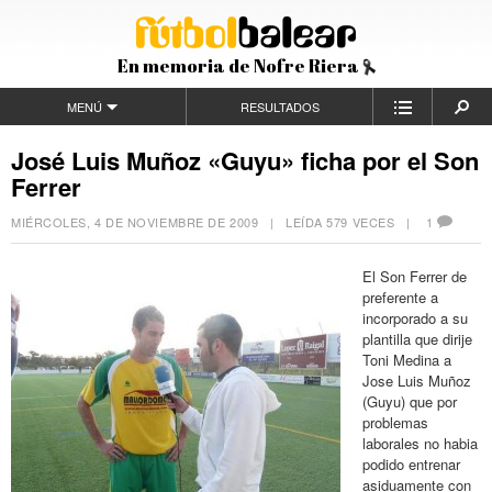
En memoria de Nofre Riera
MENÚ
RESULTADOS
José Luis Muñoz «Guyu» ficha por el Son
Ferrer
MIÉRCOLES, 4 DE NOVIEMBRE DE 2009
| LEÍDA 579 VECES |
1
El Son Ferrer de
preferente a
incorporado a su
plantilla que dirije
Toni Medina a
Jose Luis Muñoz
(Guyu) que por
problemas
laborales no habia
podido entrenar
asiduamente con