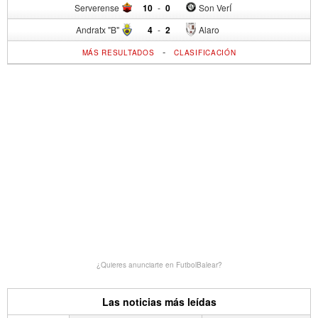
Serverense
10
-
0
Son VerÍ
Andratx "B"
4
-
2
Alaro
-
MÁS RESULTADOS
CLASIFICACIÓN
¿Quieres anunciarte en FutbolBalear?
Las noticias más leídas