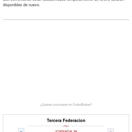
disponibles de nuevo.
¿Quieres anunciarte en FutbolBalear?
Tercera Federacion
«
»
JORNADA 34