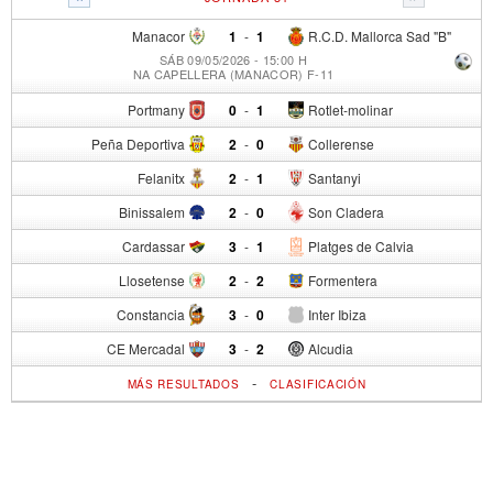
Manacor
1
-
1
R.C.D. Mallorca Sad "B"
SÁB 09/05/2026 - 15:00 H
NA CAPELLERA (MANACOR) F-11
Portmany
0
-
1
Rotlet-molinar
Peña Deportiva
2
-
0
Collerense
Felanitx
2
-
1
Santanyi
Binissalem
2
-
0
Son Cladera
Cardassar
3
-
1
Platges de Calvia
Llosetense
2
-
2
Formentera
Constancia
3
-
0
Inter Ibiza
CE Mercadal
3
-
2
Alcudia
-
MÁS RESULTADOS
CLASIFICACIÓN