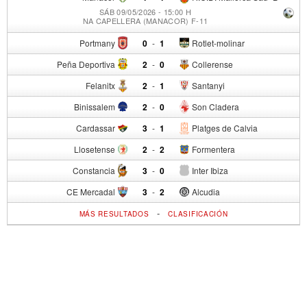
SÁB 09/05/2026 - 15:00 H
NA CAPELLERA (MANACOR) F-11
Portmany
0
-
1
Rotlet-molinar
Peña Deportiva
2
-
0
Collerense
Felanitx
2
-
1
Santanyi
Binissalem
2
-
0
Son Cladera
Cardassar
3
-
1
Platges de Calvia
Llosetense
2
-
2
Formentera
Constancia
3
-
0
Inter Ibiza
CE Mercadal
3
-
2
Alcudia
-
MÁS RESULTADOS
CLASIFICACIÓN