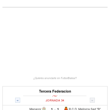
¿Quieres anunciarte en FutbolBalear?
Tercera Federacion
«
»
JORNADA 34
Manacor
1
-
1
R.C.D. Mallorca Sad "B"