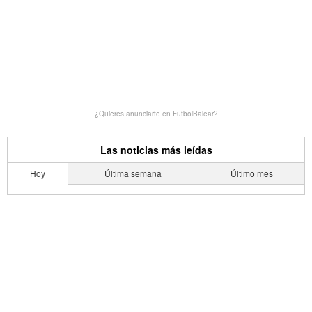
¿Quieres anunciarte en FutbolBalear?
Las noticias más leídas
Hoy
Última semana
Último mes