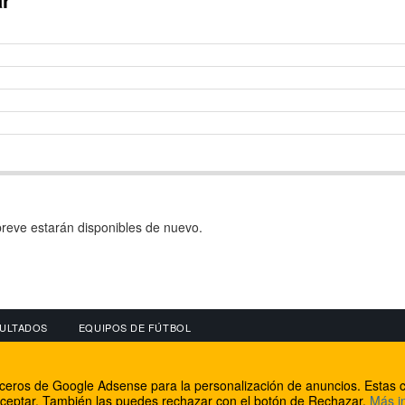
ar
reve estarán disponibles de nuevo.
ULTADOS
EQUIPOS DE FÚTBOL
OS
CONECTA CON NOSOTROS
OTROS SERVICIO
erceros de Google Adsense para la personalización de anuncios. Estas c
lear
Facebook
Internet Rural Mal
ceptar. También las puedes rechazar con el botón de Rechazar.
Más i
as IP
Twitter
Registro de domin