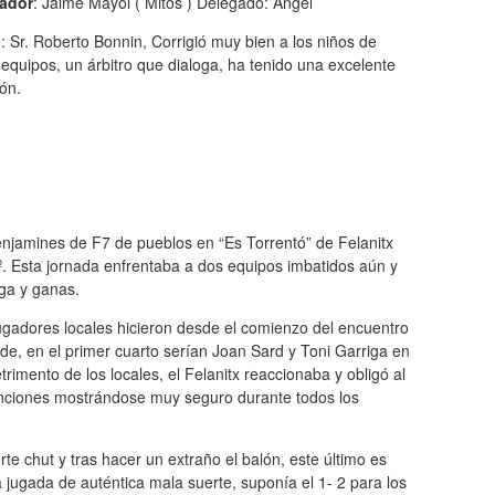
ador
: Jaime Mayol ( Mitos ) Delegado: Ángel
o
: Sr. Roberto Bonnin, Corrigió muy bien a los niños de
quipos, un árbitro que dialoga, ha tenido una excelente
ón.
njamines de F7 de pueblos en “Es Torrentó” de Felanitx
Esta jornada enfrentaba a dos equipos imbatidos aún y
ga y ganas.
 jugadores locales hicieron desde el comienzo del encuentro
de, en el primer cuarto serían Joan Sard y Toni Garriga en
rimento de los locales, el Felanitx reaccionaba y obligó al
enciones mostrándose muy seguro durante todos los
e chut y tras hacer un extraño el balón, este último es
a jugada de auténtica mala suerte, suponía el 1- 2 para los