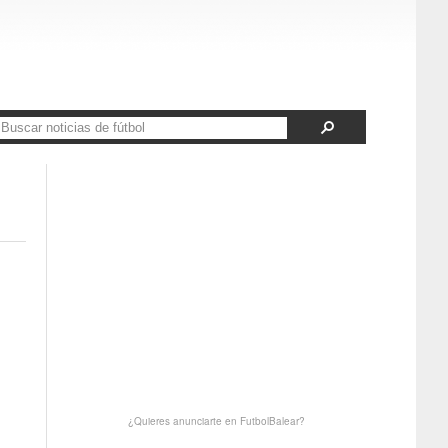
¿Quieres anunciarte en FutbolBalear?