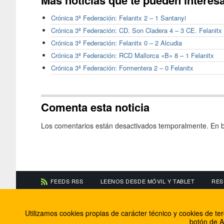
Más noticias que te pueden interes
Crónica 3ª Federación: Felanitx 2 – 1 Santanyi
Crónica 3ª Federación: CD. Son Cladera 4 – 3 CE. Felanitx
Crónica 3ª Federación: Felanitx 0 – 2 Alcudia
Crónica 3ª Federación: RCD Mallorca «B» 8 – 1 Felanitx
Crónica 3ª Federación: Formentera 2 – 0 Felanitx
Comenta esta noticia
Los comentarios están desactivados temporalmente. En b
FEEDS RSS
LEENOS DESDE MÓVIL Y TABLET
RES
CONTACTA CON NOSOTROS
ACERCA DE NOSOTR
Utilizamos cookies propias de carácter técnico y cookies de t
Información de contacto
El equipo de FútbolBa
botón de A
Anúnciate en FútbolBalear
Soluciones Corporativ