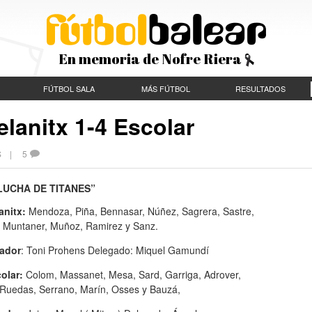
En memoria de Nofre Riera
FÚTBOL SALA
MÁS FÚTBOL
RESULTADOS
lanitx 1-4 Escolar
ES |
5
LUCHA DE TITANES”
anitx:
Mendoza, Piña, Bennasar, Núñez, Sagrera, Sastre,
, Muntaner, Muñoz, Ramirez y Sanz.
ador
: Toni Prohens Delegado: Miquel Gamundí
olar:
Colom, Massanet, Mesa, Sard, Garriga, Adrover,
 Ruedas, Serrano, Marín, Osses y Bauzá,