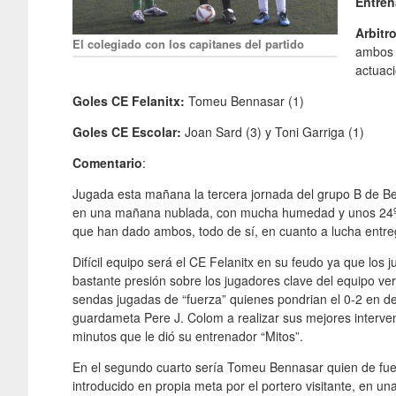
Entren
Arbitr
El colegiado con los capitanes del partido
ambos e
actuaci
Goles CE Felanitx:
Tomeu Bennasar (1)
Goles CE Escolar:
Joan Sard (3) y Toni Garriga (1)
Comentario
:
Jugada esta mañana la tercera jornada del grupo B de Be
en una mañana nublada, con mucha humedad y unos 24º. 
que han dado ambos, todo de sí, en cuanto a lucha entre
Difícil equipo será el CE Felanitx en su feudo ya que los
bastante presión sobre los jugadores clave del equipo ver
sendas jugadas de “fuerza” quienes pondrian el 0-2 en det
guardameta Pere J. Colom a realizar sus mejores interv
minutos que le dió su entrenador “Mitos”.
En el segundo cuarto sería Tomeu Bennasar quien de fuert
introducido en propia meta por el portero visitante, en un