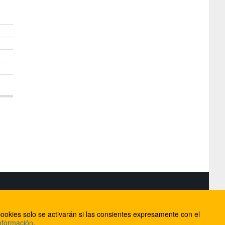
S
ookies solo se activarán si las consientes expresamente con el
lorca
nformación
.
ios