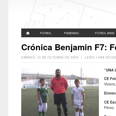
FÚTBOL
FEMENINO
FÚTBOL BASE
Crónica Benjamin F7: Fe
SÁBADO, 10 DE OCTUBRE DE 2009
| LEÍDA 1.688 VEC
“UNA 
CE Fel
Vicens
Entren
CE Esc
Pérez,