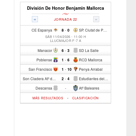
División De Honor Benjamin Mallorca
«
»
JORNADA 22
CE Espanya
8
-
0
SP. Ciutat de Palma
SÁB 11/04/2026 - 11:00 H
LLUCMAJOR F-7 A
Manacor
6
-
3
SD La Salle
Poblense
1
-
6
RCD Mallorca
San Francisco
1
-
10
Penya Arrabal
Son Cladera Atº del S.c.
2
-
4
Estudiantes del Cide
Descansa
-
Atº Baleares
-
MÁS RESULTADOS
CLASIFICACIÓN