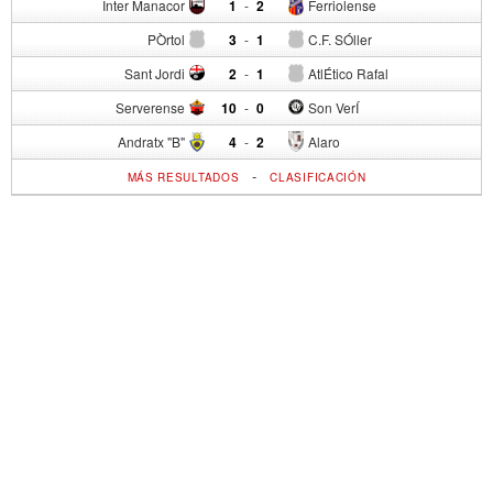
Inter Manacor
1
-
2
Ferriolense
PÒrtol
3
-
1
C.F. SÓller
Sant Jordi
2
-
1
AtlÉtico Rafal
Serverense
10
-
0
Son VerÍ
Andratx "B"
4
-
2
Alaro
-
MÁS RESULTADOS
CLASIFICACIÓN