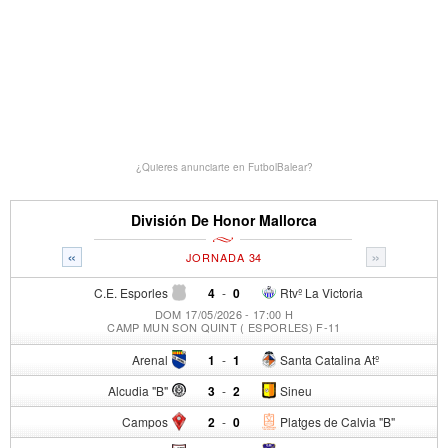
¿Quieres anunciarte en FutbolBalear?
División De Honor Mallorca
«
»
JORNADA 34
C.E. Esporles
4
-
0
Rtvº La Victoria
DOM 17/05/2026 - 17:00 H
CAMP MUN SON QUINT ( ESPORLES) F-11
Arenal
1
-
1
Santa Catalina Atº
Alcudia "B"
3
-
2
Sineu
Campos
2
-
0
Platges de Calvia "B"