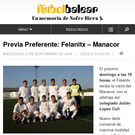
En memoria de Nofre Riera
MENÚ
RESULTADOS
Previa Preferente: Felanitx – Manacor
MIÉRCOLES, 9 DE SEPTIEMBRE DE 2009
| LEÍDA 313 VECES |
El próximo
domingo a las 19
horas
, el Felanitx
recibe la visita del
Manacor, con el
arbitraje del
colegiado Julián
Lopez Coll
Nuevo derbi
comarcal de
máxima rivalidad