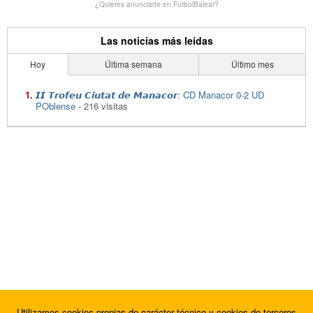
¿Quieres anunciarte en FutbolBalear?
Las noticias más leídas
Hoy
Última semana
Último mes
𝙄𝙄 𝙏𝙧𝙤𝙛𝙚𝙪 𝘾𝙞𝙪𝙩𝙖𝙩 𝙙𝙚 𝙈𝙖𝙣𝙖𝙘𝙤𝙧: CD Manacor 0-2 UD
POblense
- 216 visitas
Utilizamos cookies propias de carácter técnico y cookies de terceros