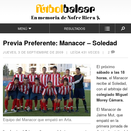
En memoria de Nofre Riera
MENÚ
RESULTADOS
Previa Preferente: Manacor – Soledad
JUEVES, 3 DE SEPTIEMBRE DE 2009
| LEÍDA 431 VECES |
2
El próximo
sábado a las 18
horas
, el Manacor
recibe al Soledad,
con el arbitraje del
colegiado Miguel
Morey Cámara.
El Manacor de
Jaime Mut, que
Equipo del Manacor que empató en Arta.
empató en la
primera jornada de