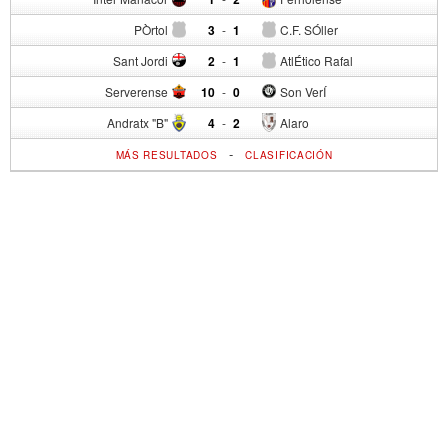
PÒrtol
3
-
1
C.F. SÓller
Sant Jordi
2
-
1
AtlÉtico Rafal
Serverense
10
-
0
Son VerÍ
Andratx "B"
4
-
2
Alaro
-
MÁS RESULTADOS
CLASIFICACIÓN