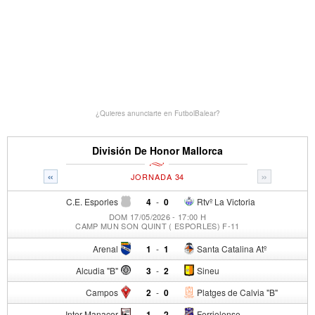
¿Quieres anunciarte en FutbolBalear?
División De Honor Mallorca
«
»
JORNADA 34
C.E. Esporles
4
-
0
Rtvº La Victoria
DOM 17/05/2026 - 17:00 H
CAMP MUN SON QUINT ( ESPORLES) F-11
Arenal
1
-
1
Santa Catalina Atº
Alcudia "B"
3
-
2
Sineu
Campos
2
-
0
Platges de Calvia "B"
Inter Manacor
1
-
2
Ferriolense