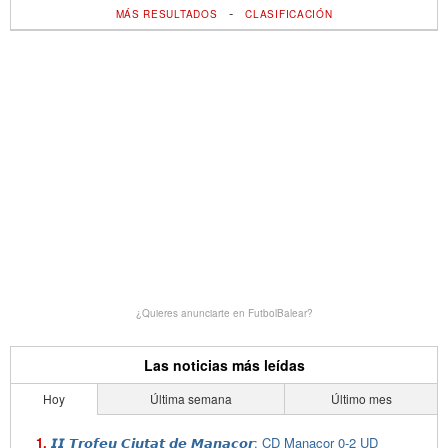
-
MÁS RESULTADOS
CLASIFICACIÓN
¿Quieres anunciarte en FutbolBalear?
Las noticias más leídas
Hoy
Última semana
Último mes
𝙄𝙄 𝙏𝙧𝙤𝙛𝙚𝙪 𝘾𝙞𝙪𝙩𝙖𝙩 𝙙𝙚 𝙈𝙖𝙣𝙖𝙘𝙤𝙧: CD Manacor 0-2 UD