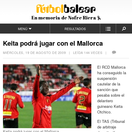
En memoria de Nofre Riera
MENÚ
RESULTADOS
Keita podrá jugar con el Mallorca
MIÉRCOLES, 19 DE AGOSTO DE 2009
| LEÍDA 144 VECES |
El RCD Mallorca
ha conseguido la
suspensión
cautelar de la
sanción que
pesaba sobre el
delantero
guineano Keita
Otchico.
El TAS (Tribunal
de arbitraje
Keita podrá jugar con el Mallorca