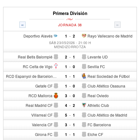
Primera División
«
»
JORNADA 38
Deportivo Alavés
1
-
2
Rayo Vallecano de Madrid
SÁB 23/05/2026 - 21:00 H
MENDIZORROTZA
Real Betis Balompié
2
-
1
Levante UD
RC Celta de Vigo
1
-
0
Sevilla FC
RCD Espanyol de Barcelona
1
-
1
Real Sociedad de Fútbol
Getafe CF
1
-
0
Club Atlético Osasuna
RCD Mallorca
3
-
0
Real Oviedo
Real Madrid CF
4
-
2
Athletic Club
Villarreal CF
5
-
1
Club Atlético de Madrid
Valencia CF
3
-
1
FC Barcelona
Girona FC
1
-
1
Elche CF