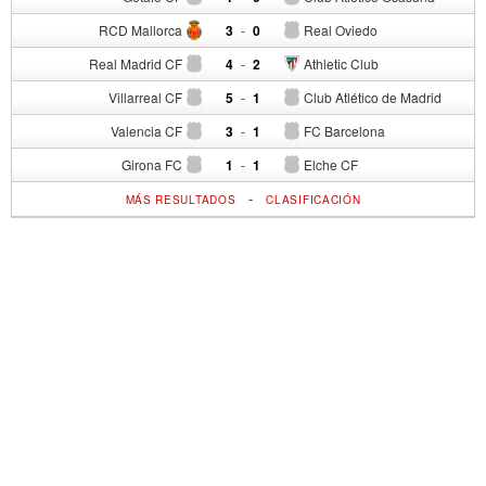
RCD Mallorca
3
-
0
Real Oviedo
Real Madrid CF
4
-
2
Athletic Club
Villarreal CF
5
-
1
Club Atlético de Madrid
Valencia CF
3
-
1
FC Barcelona
Girona FC
1
-
1
Elche CF
-
MÁS RESULTADOS
CLASIFICACIÓN