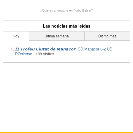
¿Quieres anunciarte en FutbolBalear?
Las noticias más leídas
Hoy
Última semana
Último mes
𝙄𝙄 𝙏𝙧𝙤𝙛𝙚𝙪 𝘾𝙞𝙪𝙩𝙖𝙩 𝙙𝙚 𝙈𝙖𝙣𝙖𝙘𝙤𝙧: CD Manacor 0-2 UD
POblense
- 188 visitas