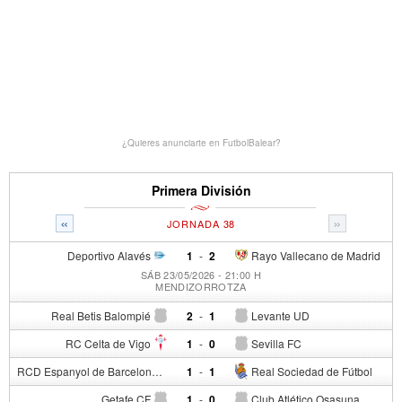
¿Quieres anunciarte en FutbolBalear?
Primera División
«
»
JORNADA 38
Deportivo Alavés
1
-
2
Rayo Vallecano de Madrid
SÁB 23/05/2026 - 21:00 H
MENDIZORROTZA
Real Betis Balompié
2
-
1
Levante UD
RC Celta de Vigo
1
-
0
Sevilla FC
RCD Espanyol de Barcelona
1
-
1
Real Sociedad de Fútbol
Getafe CF
1
-
0
Club Atlético Osasuna