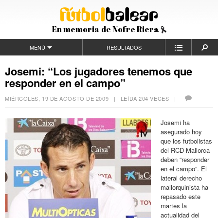
En memoria de Nofre Riera
MENÚ
RESULTADOS
Josemi: “Los jugadores tenemos que
responder en el campo”
MIÉRCOLES, 19 DE AGOSTO DE 2009
| LEÍDA 204 VECES |
Josemi ha
asegurado hoy
que los futbolistas
del RCD Mallorca
deben “responder
en el campo”. El
lateral derecho
mallorquinista ha
repasado este
martes la
actualidad del