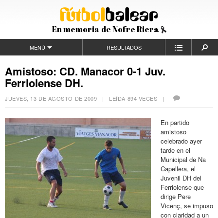
En memoria de Nofre Riera
MENÚ
RESULTADOS
Amistoso: CD. Manacor 0-1 Juv.
Ferriolense DH.
JUEVES, 13 DE AGOSTO DE 2009
| LEÍDA 894 VECES |
En partido
amistoso
celebrado ayer
tarde en el
Municipal de Na
Capellera, el
Juvenil DH del
Ferriolense que
dirige Pere
Vicenç, se impuso
con claridad a un