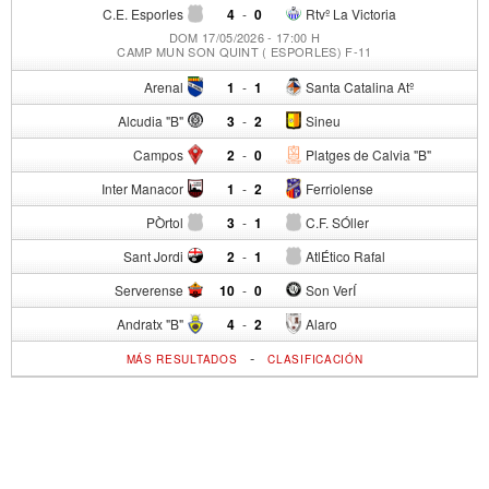
C.E. Esporles
4
-
0
Rtvº La Victoria
DOM 17/05/2026 - 17:00 H
CAMP MUN SON QUINT ( ESPORLES) F-11
Arenal
1
-
1
Santa Catalina Atº
Alcudia "B"
3
-
2
Sineu
Campos
2
-
0
Platges de Calvia "B"
Inter Manacor
1
-
2
Ferriolense
PÒrtol
3
-
1
C.F. SÓller
Sant Jordi
2
-
1
AtlÉtico Rafal
Serverense
10
-
0
Son VerÍ
Andratx "B"
4
-
2
Alaro
-
MÁS RESULTADOS
CLASIFICACIÓN