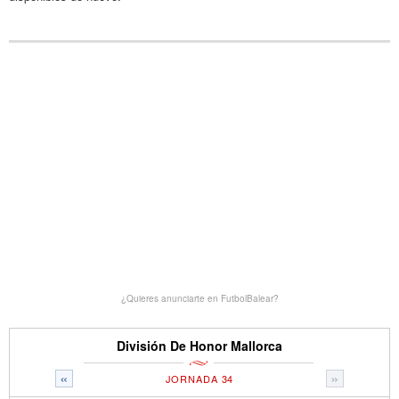
¿Quieres anunciarte en FutbolBalear?
División De Honor Mallorca
«
»
JORNADA 34