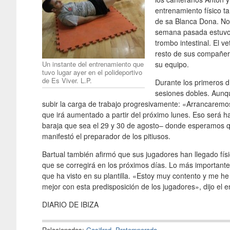
entrenamiento físico t
de sa Blanca Dona. No f
semana pasada estuvo 
trombo intestinal. El v
resto de sus compañero
Un instante del entrenamiento que
su equipo.
tuvo lugar ayer en el polideportivo
de Es Viver. L.P.
Durante los primeros d
sesiones dobles. Aunqu
subir la carga de trabajo progresivamente: «Arrancaremos
que irá aumentado a partir del próximo lunes. Eso será ha
baraja que sea el 29 y 30 de agosto– donde esperamos qu
manifestó el preparador de los pitiusos.
Bartual también afirmó que sus jugadores han llegado fís
que se corregirá en los próximos días. Lo más importante 
que ha visto en su plantilla. «Estoy muy contento y me h
mejor con esta predisposición de los jugadores», dijo el e
DIARIO DE IBIZA
Relacionados:
Gasifred
,
Pretemporada