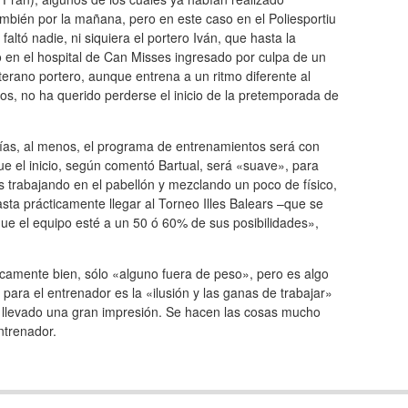
ambién por la mañana, pero en este caso en el Poliesportiu
altó nadie, ni siquiera el portero Iván, que hasta la
en el hospital de Can Misses ingresado por culpa de un
eterano portero, aunque entrena a un ritmo diferente al
s, no ha querido perderse el inicio de la pretemporada de
ías, al menos, el programa de entrenamientos será con
e el inicio, según comentó Bartual, será «suave», para
 trabajando en el pabellón y mezclando un poco de físico,
sta prácticamente llegar al Torneo Illes Balears –que se
e el equipo esté a un 50 ó 60% de sus posibilidades»,
icamente bien, sólo «alguno fuera de peso», pero es algo
para el entrenador es la «ilusión y las ganas de trabajar»
e llevado una gran impresión. Se hacen las cosas mucho
ntrenador.