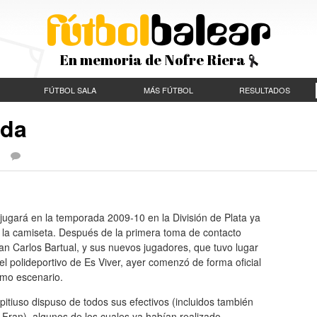
En memoria de Nofre Riera
FÚTBOL SALA
MÁS FÚTBOL
RESULTADOS
uda
 |
jugará en la temporada 2009-10 en la División de Plata ya
 la camiseta. Después de la primera toma de contacto
uan Carlos Bartual, y sus nuevos jugadores, que tuvo lugar
l polideportivo de Es Viver, ayer comenzó de forma oficial
smo escenario.
 pitiuso dispuso de todos sus efectivos (incluidos también
 Fran), algunos de los cuales ya habían realizado