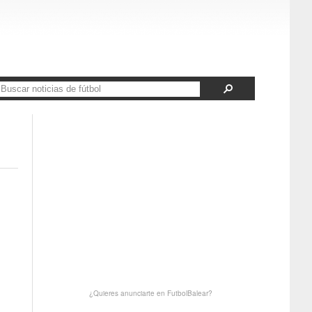
¿Quieres anunciarte en FutbolBalear?