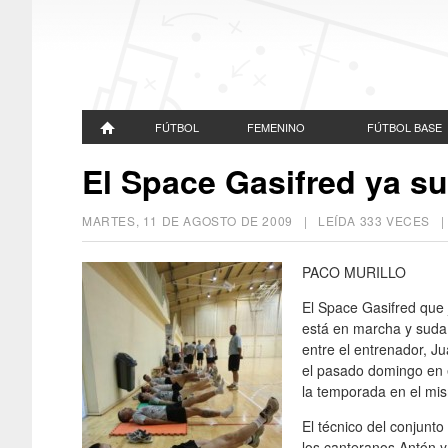
FÚTBOL
FEMENINO
FÚTBOL BASE
El Space Gasifred ya s
MARTES, 11 DE AGOSTO DE 2009
| LEÍDA 333 VECES
PACO MURILLO
El Space Gasifred que 
está en marcha y suda
entre el entrenador, J
el pasado domingo en e
la temporada en el mi
El técnico del conjunto
los canteranos Antón y