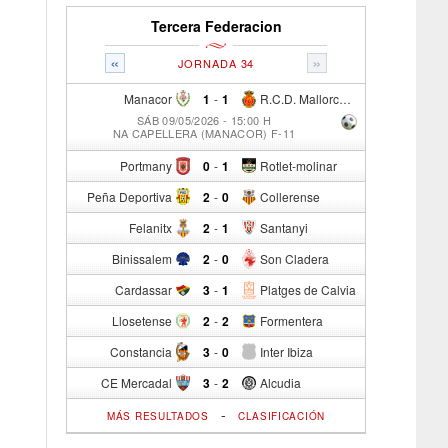
Tercera Federacion
«
»
JORNADA 34
Manacor
1
-
1
R.C.D. Mallorca Sad "B"
SÁB 09/05/2026 - 15:00 H
NA CAPELLERA (MANACOR) F-11
Portmany
0
-
1
Rotlet-molinar
Peña Deportiva
2
-
0
Collerense
Felanitx
2
-
1
Santanyi
Binissalem
2
-
0
Son Cladera
Cardassar
3
-
1
Platges de Calvia
Llosetense
2
-
2
Formentera
Constancia
3
-
0
Inter Ibiza
CE Mercadal
3
-
2
Alcudia
-
MÁS RESULTADOS
CLASIFICACIÓN