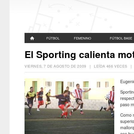
FÚTBOL
FEMENINO
FÚTBOL BASE
El Sporting calienta mo
VIERNES, 7 DE AGOSTO DE 2009
| LEÍDA 466 VECES 
Eugeni
Sportin
respec
paso má
Como no
superio
mallorq
con bue