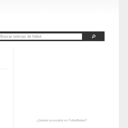
¿Quieres anunciarte en FutbolBalear?