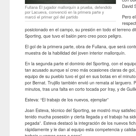
David 
Fullana El jugador mallorquín a prueba, defendido
por Lacueva, convenció en la primera parte y
Pero e
marcó el primer gol del partido
respect
posicionado en el campo, su presión en todo el terreno di
Sporting, que tuvo el balón pero creo poco peligro.
El gol de la primera parte, obra de Fullana, que será co
muestra de la habilidad del joven interior mallorquín.
En la segunda parte el dominio del Sporting, con el equip
tan acusado aunque sí creo más ocasiones claras de gol, 
equipo de su pueblo tuvo el gol en sus botas en el minuto
por Bernat. Trujillo también envió un remata al larguero. 
minutos, tras una falta en corto tocada por Iray, y de Guil
Esteva: “El trabajo de los nuevos, ejemplar”
Joan Esteva, técnico del Sporting, se mostró muy satisfe
tenido mucha posesión y cierta llegada y el trabajo ha s
pegada”. Esteva destacó la integración de los nuevos fich
rápidamente y le dan al equipo esta competencia y cal
trabajo y vamos paso a paso”.