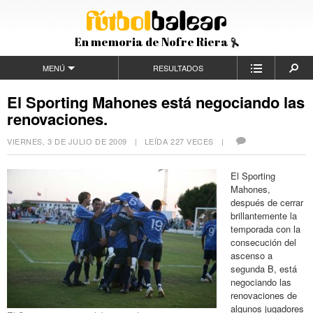
En memoria de Nofre Riera
MENÚ
RESULTADOS
El Sporting Mahones está negociando las
renovaciones.
VIERNES, 3 DE JULIO DE 2009
| LEÍDA 227 VECES |
El Sporting
Mahones,
después de cerrar
brillantemente la
temporada con la
consecución del
ascenso a
segunda B, está
negociando las
renovaciones de
algunos jugadores