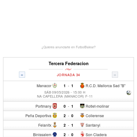
¿Quieres anunciarte en FutbolBalear?
Tercera Federacion
«
»
JORNADA 34
Manacor
1
-
1
R.C.D. Mallorca Sad "B"
SÁB 09/05/2026 - 15:00 H
NA CAPELLERA (MANACOR) F-11
Portmany
0
-
1
Rotlet-molinar
Peña Deportiva
2
-
0
Collerense
Felanitx
2
-
1
Santanyi
Binissalem
2
-
0
Son Cladera