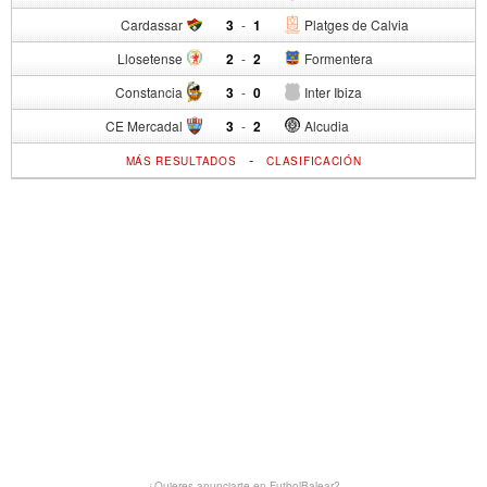
Cardassar
3
-
1
Platges de Calvia
Llosetense
2
-
2
Formentera
Constancia
3
-
0
Inter Ibiza
CE Mercadal
3
-
2
Alcudia
-
MÁS RESULTADOS
CLASIFICACIÓN
¿Quieres anunciarte en FutbolBalear?