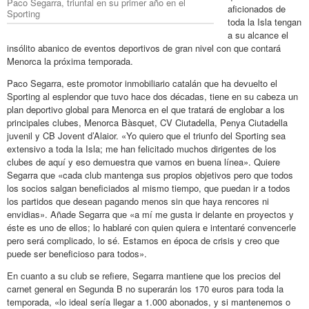
Paco Segarra, triunfal en su primer año en el
aficionados de
Sporting
toda la Isla tengan
a su alcance el
insólito abanico de eventos deportivos de gran nivel con que contará
Menorca la próxima temporada.
Paco Segarra, este promotor inmobiliario catalán que ha devuelto el
Sporting al esplendor que tuvo hace dos décadas, tiene en su cabeza un
plan deportivo global para Menorca en el que tratará de englobar a los
principales clubes, Menorca Bàsquet, CV Ciutadella, Penya Ciutadella
juvenil y CB Jovent d’Alaior. «Yo quiero que el triunfo del Sporting sea
extensivo a toda la Isla; me han felicitado muchos dirigentes de los
clubes de aquí y eso demuestra que vamos en buena línea». Quiere
Segarra que «cada club mantenga sus propios objetivos pero que todos
los socios salgan beneficiados al mismo tiempo, que puedan ir a todos
los partidos que desean pagando menos sin que haya rencores ni
envidias». Añade Segarra que «a mí me gusta ir delante en proyectos y
éste es uno de ellos; lo hablaré con quien quiera e intentaré convencerle
pero será complicado, lo sé. Estamos en época de crisis y creo que
puede ser beneficioso para todos».
En cuanto a su club se refiere, Segarra mantiene que los precios del
carnet general en Segunda B no superarán los 170 euros para toda la
temporada, «lo ideal sería llegar a 1.000 abonados, y si mantenemos o