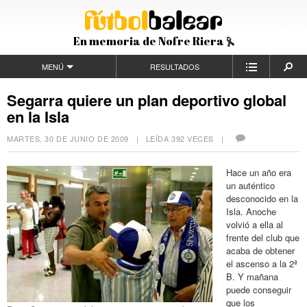
En memoria de Nofre Riera
MENÚ
RESULTADOS
Segarra quiere un plan deportivo global
en la Isla
MARTES, 30 DE JUNIO DE 2009
| LEÍDA 392 VECES |
Hace un año era
un auténtico
desconocido en la
Isla. Anoche
volvió a ella al
frente del club que
acaba de obtener
el ascenso a la 2ª
B. Y mañana
puede conseguir
que los