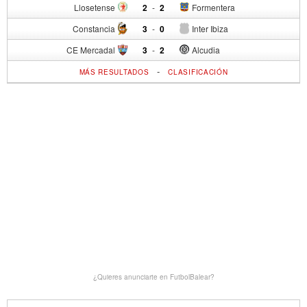
Llosetense
2
-
2
Formentera
Constancia
3
-
0
Inter Ibiza
CE Mercadal
3
-
2
Alcudia
-
MÁS RESULTADOS
CLASIFICACIÓN
¿Quieres anunciarte en FutbolBalear?