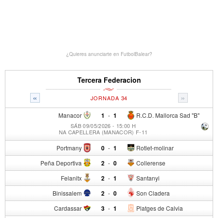
¿Quieres anunciarte en FutbolBalear?
Tercera Federacion
«
»
JORNADA 34
Manacor
1
-
1
R.C.D. Mallorca Sad "B"
SÁB 09/05/2026 - 15:00 H
NA CAPELLERA (MANACOR) F-11
Portmany
0
-
1
Rotlet-molinar
Peña Deportiva
2
-
0
Collerense
Felanitx
2
-
1
Santanyi
Binissalem
2
-
0
Son Cladera
Cardassar
3
-
1
Platges de Calvia