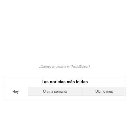
¿Quieres anunciarte en FutbolBalear?
Las noticias más leídas
Hoy
Última semana
Último mes