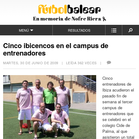
En memoria de Nofre Riera
MENÚ
RESULTADOS
Cinco ibicencos en el campus de
entrenadores
MARTES, 30 DE JUNIO DE 2009
| LEÍDA 362 VECES |
Cinco
entrenadores de
Ibiza acudieron el
pasado fin de
semana al tercer
campus de
entrenadores que
se celebró en el
colegio Cide de
Palma, al que
asistieron un total