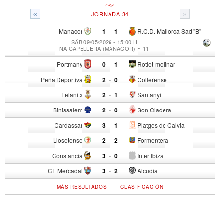
«
»
JORNADA 34
Manacor
1
-
1
R.C.D. Mallorca Sad "B"
SÁB 09/05/2026 - 15:00 H
NA CAPELLERA (MANACOR) F-11
Portmany
0
-
1
Rotlet-molinar
Peña Deportiva
2
-
0
Collerense
Felanitx
2
-
1
Santanyi
Binissalem
2
-
0
Son Cladera
Cardassar
3
-
1
Platges de Calvia
Llosetense
2
-
2
Formentera
Constancia
3
-
0
Inter Ibiza
CE Mercadal
3
-
2
Alcudia
-
MÁS RESULTADOS
CLASIFICACIÓN