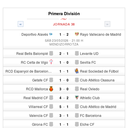
Primera División
«
»
JORNADA 38
Deportivo Alavés
1
-
2
Rayo Vallecano de Madrid
SÁB 23/05/2026 - 21:00 H
MENDIZORROTZA
Real Betis Balompié
2
-
1
Levante UD
RC Celta de Vigo
1
-
0
Sevilla FC
RCD Espanyol de Barcelona
1
-
1
Real Sociedad de Fútbol
Getafe CF
1
-
0
Club Atlético Osasuna
RCD Mallorca
3
-
0
Real Oviedo
Real Madrid CF
4
-
2
Athletic Club
Villarreal CF
5
-
1
Club Atlético de Madrid
Valencia CF
3
-
1
FC Barcelona
Girona FC
1
-
1
Elche CF