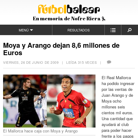
En memoria de Nofre Riera
MENÚ
RESULTADOS
Moya y Arango dejan 8,6 millones de
Euros
VIERNES, 26 DE JUNIO DE 2009
| LEÍDA 315 VECES |
El Real Mallorca
ha podido ingresar
por las ventas de
Juan Arango y de
Moya ocho
millones seis
cientos mil euros.
Una cantidad que
ayudará al club
para poder hacer
El Mallorca hace caja con Moya y Arango
frente a los pagos