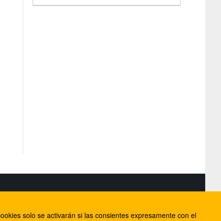
S
ookies solo se activarán si las consientes expresamente con el
lorca