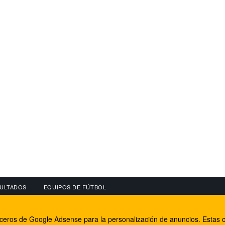
ULTADOS
EQUIPOS DE FÚTBOL
OS
CONECTA CON NOSOTROS
OTROS SERVICIO
erceros de Google Adsense para la personalización de anuncios. Estas c
lear
Facebook
Internet Rural Mal