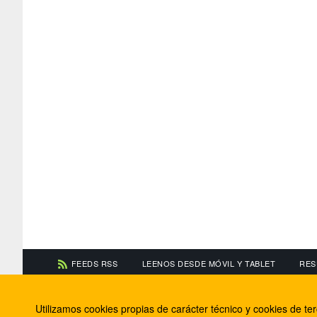
FEEDS RSS
LEENOS DESDE MÓVIL Y TABLET
RES
CONTACTA CON NOSOTROS
ACERCA DE NOSOTR
Utilizamos cookies propias de carácter técnico y cookies de t
Información de contacto
El equipo de FútbolBa