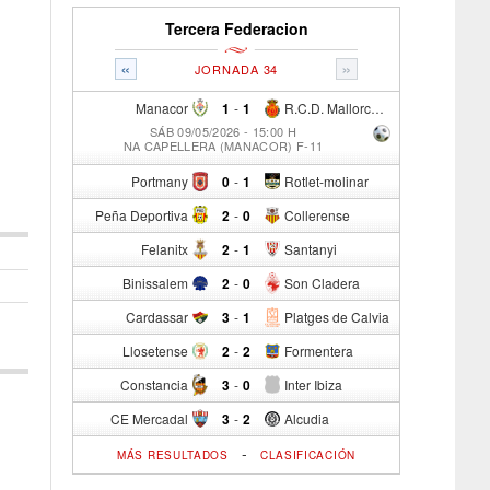
Tercera Federacion
«
»
JORNADA 34
Manacor
1
-
1
R.C.D. Mallorca Sad "B"
SÁB 09/05/2026 - 15:00 H
NA CAPELLERA (MANACOR) F-11
Portmany
0
-
1
Rotlet-molinar
Peña Deportiva
2
-
0
Collerense
Felanitx
2
-
1
Santanyi
Binissalem
2
-
0
Son Cladera
Cardassar
3
-
1
Platges de Calvia
Llosetense
2
-
2
Formentera
Constancia
3
-
0
Inter Ibiza
CE Mercadal
3
-
2
Alcudia
-
MÁS RESULTADOS
CLASIFICACIÓN