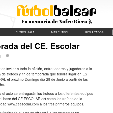
En memoria de Nofre Riera
FÚTBOL SALA
MÁS FÚTBOL
RESULTADOS
orada del CE. Escolar
S |
s invitar a toda la afición, entrenadores y jugadores a la
 de trofeos y fin de temporada que tendrá lugar en ES
AL el próximo Domingo día 28 de Junio a partir de las
Hrs.
 el acto se entregarán los trofeos a los diferentes equipos
bol base del CE ESCOLAR asi como los trofeos de la
idad www.ceescolar.com a los tres primeros equipos.
 finalizado el acto se ofrecerá a los asistentes un