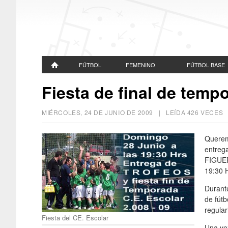
FÚTBOL
FEMENINO
FÚTBOL BASE
Fiesta de final de temp
MIÉRCOLES, 24 DE JUNIO DE 2009
| LEÍDA 426 VECE
Queremo
entrega
FIGUER
19:30 
Durante
de fút
regular
Fiesta del CE. Escolar
Una vez