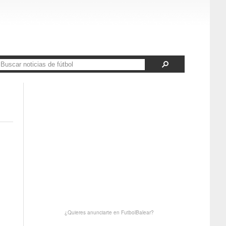
¿Quieres anunciarte en FutbolBalear?