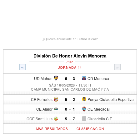
¿Quieres anunciarte en FutbolBalear?
División De Honor Alevin Menorca
«
»
JORNADA 14
UD Mahon
6
-
3
CD Menorca
SÁB 16/05/2026 - 11:30 H
CAMP MUNICIPAL SAN CARLOS DE MAÓ F7 A
CE Ferreries
5
-
2
Penya Ciutadella Esportiva
CE Alaior
0
-
1
CE Mercadal
CCE Sant Lluis
5
-
7
Ciutadella C.E.
-
MÁS RESULTADOS
CLASIFICACIÓN