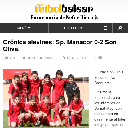
En memoria de Nofre Riera
MENÚ
RESULTADOS
Crónica alevines: Sp. Manacor 0-2 Son
Oliva.
SÁBADO, 6 DE JUNIO DE 2009
| LEÍDA 618 VECES |
2
El líder Son Oliva
vence en Na
Capellera.
Finalizo la
temporada para
los infantiles de
Bernat Mac, con
una derrota en
casa frente al líder
del grupo, que les