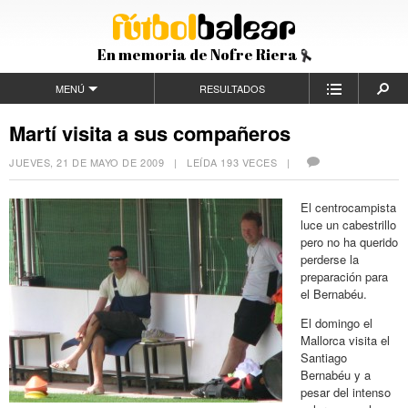
En memoria de Nofre Riera
MENÚ
RESULTADOS
Martí visita a sus compañeros
JUEVES, 21 DE MAYO DE 2009
| LEÍDA 193 VECES |
El centrocampista
luce un cabestrillo
pero no ha querido
perderse la
preparación para
el Bernabéu.
El domingo el
Mallorca visita el
Santiago
Bernabéu y a
pesar del intenso