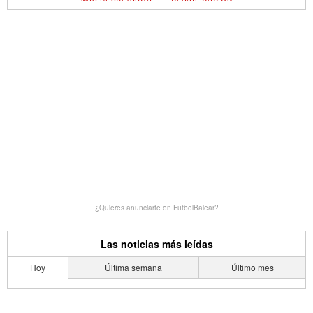
¿Quieres anunciarte en FutbolBalear?
Las noticias más leídas
Hoy
Última semana
Último mes