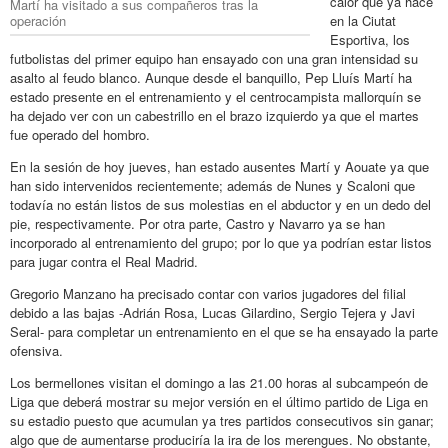
calor que ya hace
Martí ha visitado a sus compañeros tras la
operación
en la Ciutat
Esportiva, los
futbolistas del primer equipo han ensayado con una gran intensidad su
asalto al feudo blanco. Aunque desde el banquillo, Pep Lluís Martí ha
estado presente en el entrenamiento y el centrocampista mallorquín se
ha dejado ver con un cabestrillo en el brazo izquierdo ya que el martes
fue operado del hombro.
En la sesión de hoy jueves, han estado ausentes Martí y Aouate ya que
han sido intervenidos recientemente; además de Nunes y Scaloni que
todavía no están listos de sus molestias en el abductor y en un dedo del
pie, respectivamente. Por otra parte, Castro y Navarro ya se han
incorporado al entrenamiento del grupo; por lo que ya podrían estar listos
para jugar contra el Real Madrid.
Gregorio Manzano ha precisado contar con varios jugadores del filial
debido a las bajas -Adrián Rosa, Lucas Gilardino, Sergio Tejera y Javi
Seral- para completar un entrenamiento en el que se ha ensayado la parte
ofensiva.
Los bermellones visitan el domingo a las 21.00 horas al subcampeón de
Liga que deberá mostrar su mejor versión en el último partido de Liga en
su estadio puesto que acumulan ya tres partidos consecutivos sin ganar;
algo que de aumentarse produciría la ira de los merengues. No obstante,