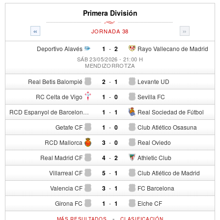
Primera División
«
»
JORNADA 38
Deportivo Alavés
1
-
2
Rayo Vallecano de Madrid
SÁB 23/05/2026 - 21:00 H
MENDIZORROTZA
Real Betis Balompié
2
-
1
Levante UD
RC Celta de Vigo
1
-
0
Sevilla FC
RCD Espanyol de Barcelona
1
-
1
Real Sociedad de Fútbol
Getafe CF
1
-
0
Club Atlético Osasuna
RCD Mallorca
3
-
0
Real Oviedo
Real Madrid CF
4
-
2
Athletic Club
Villarreal CF
5
-
1
Club Atlético de Madrid
Valencia CF
3
-
1
FC Barcelona
Girona FC
1
-
1
Elche CF
-
MÁS RESULTADOS
CLASIFICACIÓN