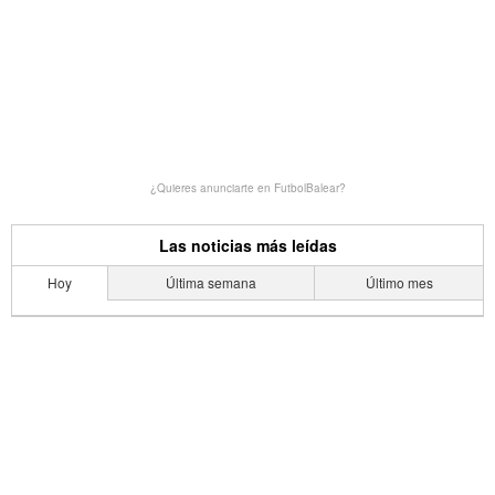
¿Quieres anunciarte en FutbolBalear?
Las noticias más leídas
Hoy
Última semana
Último mes