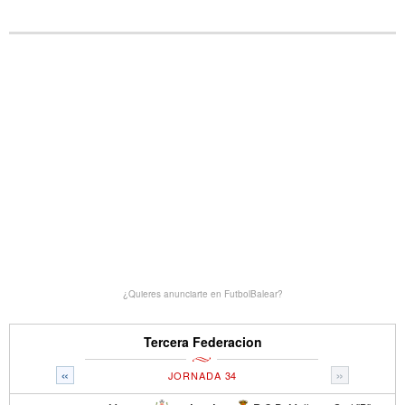
¿Quieres anunciarte en FutbolBalear?
Tercera Federacion
«
»
JORNADA 34