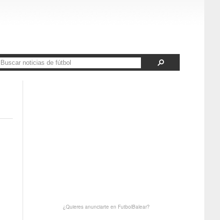
¿Quieres anunciarte en FutbolBalear?