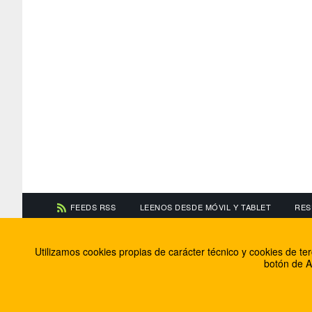
FEEDS RSS
LEENOS DESDE MÓVIL Y TABLET
RES
CONTACTA CON NOSOTROS
ACERCA DE NOSOTR
Utilizamos cookies propias de carácter técnico y cookies de t
Información de contacto
El equipo de FútbolBa
botón de A
Anúnciate en FútbolBalear
Soluciones Corporativ
Colabora con nosotros
Canal ético