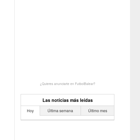
¿Quieres anunciarte en FutbolBalear?
Las noticias más leídas
Hoy
Última semana
Último mes