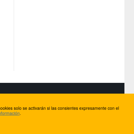
S
ookies solo se activarán si las consientes expresamente con el
lorca
nformación
.
ios