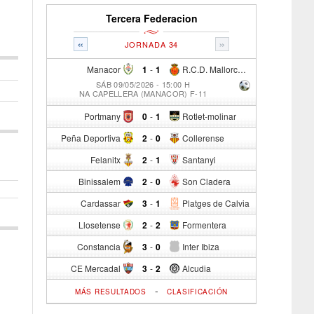
Tercera Federacion
«
»
JORNADA 34
Manacor
1
-
1
R.C.D. Mallorca Sad "B"
SÁB 09/05/2026 - 15:00 H
NA CAPELLERA (MANACOR) F-11
Portmany
0
-
1
Rotlet-molinar
Peña Deportiva
2
-
0
Collerense
Felanitx
2
-
1
Santanyi
Binissalem
2
-
0
Son Cladera
Cardassar
3
-
1
Platges de Calvia
Llosetense
2
-
2
Formentera
Constancia
3
-
0
Inter Ibiza
CE Mercadal
3
-
2
Alcudia
-
MÁS RESULTADOS
CLASIFICACIÓN