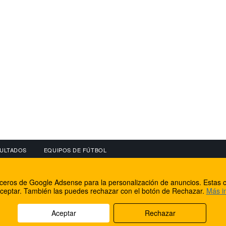
ULTADOS
EQUIPOS DE FÚTBOL
OS
CONECTA CON NOSOTROS
OTROS SERVICIO
erceros de Google Adsense para la personalización de anuncios. Estas c
lear
Facebook
Internet Rural Mal
ceptar. También las puedes rechazar con el botón de Rechazar.
Más i
as IP
Twitter
Registro de domin
Aceptar
Rechazar