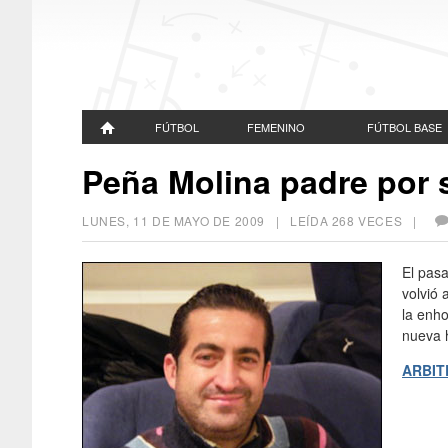
FÚTBOL
FEMENINO
FÚTBOL BASE
Peña Molina padre por
LUNES, 11 DE MAYO DE 2009
| LEÍDA 268 VECES |
El pas
volvió
la enho
nueva h
ARBIT