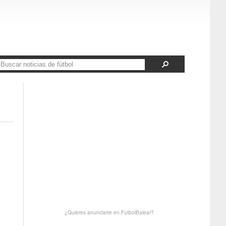
¿Quieres anunciarte en FutbolBalear?