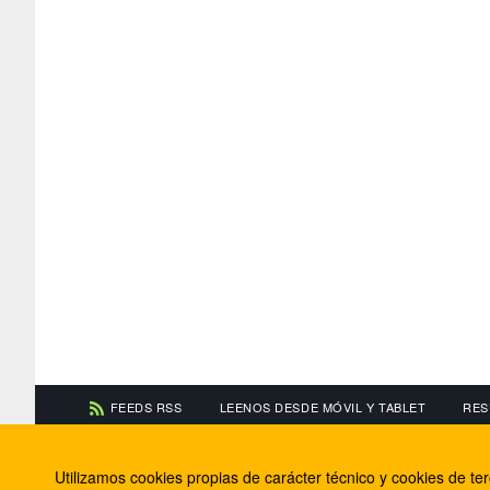
FEEDS RSS
LEENOS DESDE MÓVIL Y TABLET
RES
CONTACTA CON NOSOTROS
ACERCA DE NOSOTR
Utilizamos cookies propias de carácter técnico y cookies de t
Información de contacto
El equipo de FútbolBa