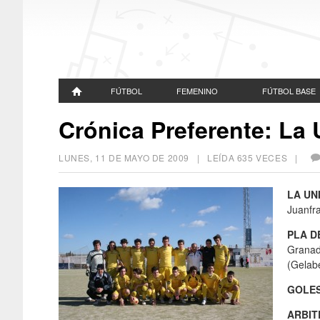
FÚTBOL
FEMENINO
FÚTBOL BASE
Crónica Preferente: La 
LUNES, 11 DE MAYO DE 2009
| LEÍDA 635 VECES |
LA UN
Juanfra
PLA D
Granad
(Gelabe
GOLE
ARBIT