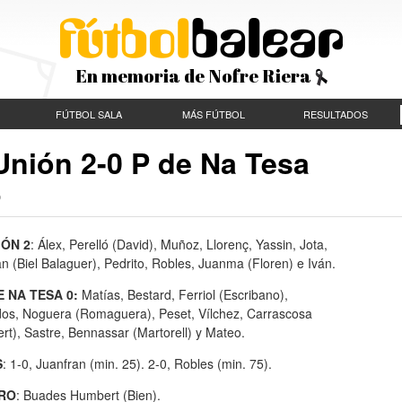
En memoria de Nofre Riera
FÚTBOL SALA
MÁS FÚTBOL
RESULTADOS
Unión 2-0 P de Na Tesa
IÓN 2
: Álex, Perelló (David), Muñoz, Llorenç, Yassin, Jota,
n (Biel Balaguer), Pedrito, Robles, Juanma (Floren) e Iván.
E NA TESA 0:
Matías, Bestard, Ferriol (Escribano),
os, Noguera (Romaguera), Peset, Vílchez, Carrascosa
rt), Sastre, Bennassar (Martorell) y Mateo.
S
: 1-0, Juanfran (min. 25). 2-0, Robles (min. 75).
RO
: Buades Humbert (Bien).