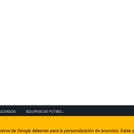
ULTADOS
EQUIPOS DE FÚTBOL
OS
CONECTA CON NOSOTROS
OTROS SERVICIO
erceros de Google Adsense para la personalización de anuncios. Estas c
lear
Facebook
Internet Rural Mal