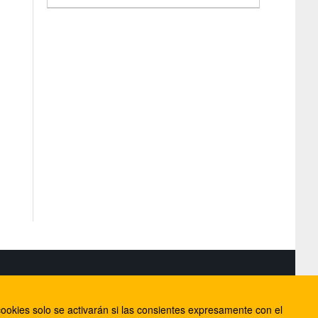
S
ookies solo se activarán si las consientes expresamente con el
lorca