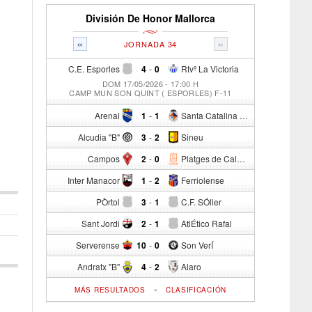
División De Honor Mallorca
«
»
JORNADA 34
C.E. Esporles
4
-
0
Rtvº La Victoria
DOM 17/05/2026 - 17:00 H
CAMP MUN SON QUINT ( ESPORLES) F-11
Arenal
1
-
1
Santa Catalina Atº
Alcudia "B"
3
-
2
Sineu
Campos
2
-
0
Platges de Calvia "B"
Inter Manacor
1
-
2
Ferriolense
PÒrtol
3
-
1
C.F. SÓller
Sant Jordi
2
-
1
AtlÉtico Rafal
Serverense
10
-
0
Son VerÍ
Andratx "B"
4
-
2
Alaro
-
MÁS RESULTADOS
CLASIFICACIÓN