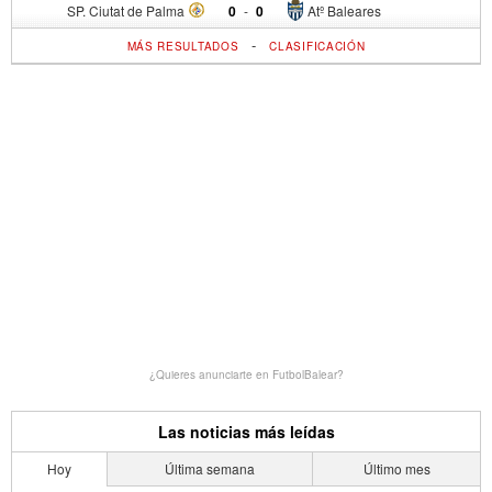
SP. Ciutat de Palma
0
-
0
Atº Baleares
-
MÁS RESULTADOS
CLASIFICACIÓN
¿Quieres anunciarte en FutbolBalear?
Las noticias más leídas
Hoy
Última semana
Último mes