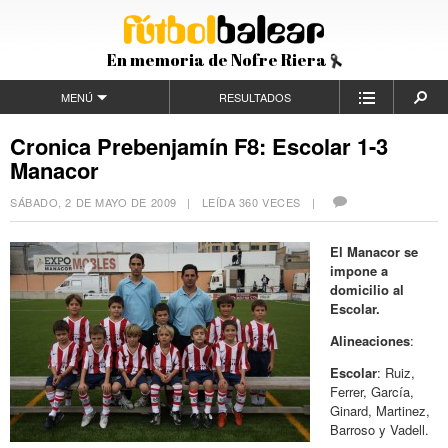
En memoria de Nofre Riera
MENÚ
RESULTADOS
Cronica Prebenjamín F8: Escolar 1-3
Manacor
SÁBADO, 2 DE MAYO DE 2009
| LEÍDA 360 VECES |
El Manacor se
impone a
domicilio al
Escolar.
Alineaciones
:
Escolar
: Ruiz,
Ferrer, García,
Ginard, Martinez,
Barroso y Vadell.