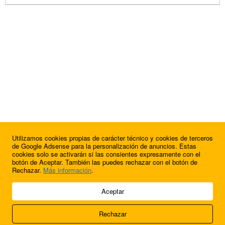
Utilizamos cookies propias de carácter técnico y cookies de terceros
de Google Adsense para la personalización de anuncios. Estas
cookies solo se activarán si las consientes expresamente con el
botón de Aceptar. También las puedes rechazar con el botón de
Rechazar.
Más información
.
© 2009 - 2026 Soluciones Corporativas IP, SL.
Aceptar
Todos los derechos reservados.
Rechazar
Aviso legal
Cookies
Acerca de nosotros
Contacto
Anúnciate en
FútbolBalear