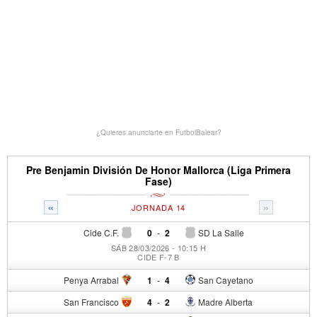
¿Quieres anunciarte en FutbolBalear?
Pre Benjamin División De Honor Mallorca (Liga Primera
Fase)
«
»
JORNADA 14
Cide C.F.
0
-
2
SD La Salle
SÁB 28/03/2026 - 10:15 H
CIDE F-7 B
Penya Arrabal
1
-
4
San Cayetano
San Francisco
4
-
2
Madre Alberta