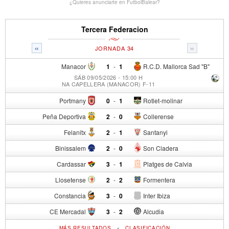
¿Quieres anunciarte en FutbolBalear?
Tercera Federacion
«
»
JORNADA 34
Manacor
1
-
1
R.C.D. Mallorca Sad "B"
SÁB 09/05/2026 - 15:00 H
NA CAPELLERA (MANACOR) F-11
Portmany
0
-
1
Rotlet-molinar
Peña Deportiva
2
-
0
Collerense
Felanitx
2
-
1
Santanyi
Binissalem
2
-
0
Son Cladera
Cardassar
3
-
1
Platges de Calvia
Llosetense
2
-
2
Formentera
Constancia
3
-
0
Inter Ibiza
CE Mercadal
3
-
2
Alcudia
-
MÁS RESULTADOS
CLASIFICACIÓN