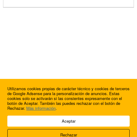
Utilizamos cookies propias de carácter técnico y cookies de terceros
de Google Adsense para la personalización de anuncios. Estas
cookies solo se activarán si las consientes expresamente con el
botón de Aceptar. También las puedes rechazar con el botón de
Rechazar.
Más información
.
© 2009 - 2026 Soluciones Corporativas IP, SL.
Aceptar
Todos los derechos reservados.
Rechazar
Aviso legal
Cookies
Acerca de nosotros
Contacto
Anúnciate en