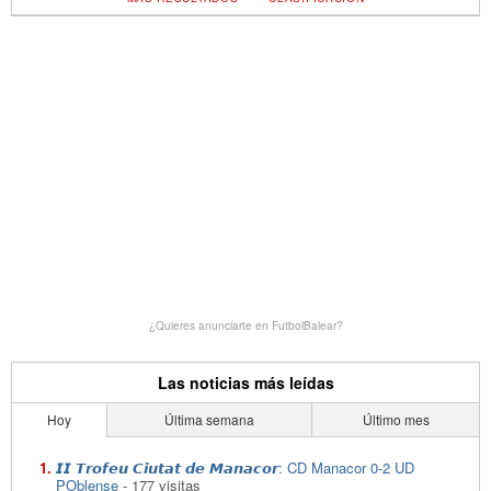
¿Quieres anunciarte en FutbolBalear?
Las noticias más leídas
Hoy
Última semana
Último mes
𝙄𝙄 𝙏𝙧𝙤𝙛𝙚𝙪 𝘾𝙞𝙪𝙩𝙖𝙩 𝙙𝙚 𝙈𝙖𝙣𝙖𝙘𝙤𝙧: CD Manacor 0-2 UD
POblense
- 177 visitas