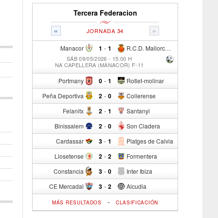
Tercera Federacion
«
»
JORNADA 34
Manacor
1
-
1
R.C.D. Mallorca Sad "B"
SÁB 09/05/2026 - 15:00 H
NA CAPELLERA (MANACOR) F-11
Portmany
0
-
1
Rotlet-molinar
Peña Deportiva
2
-
0
Collerense
Felanitx
2
-
1
Santanyi
Binissalem
2
-
0
Son Cladera
Cardassar
3
-
1
Platges de Calvia
Llosetense
2
-
2
Formentera
Constancia
3
-
0
Inter Ibiza
CE Mercadal
3
-
2
Alcudia
-
MÁS RESULTADOS
CLASIFICACIÓN