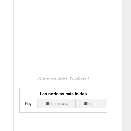
¿Quieres anunciarte en FutbolBalear?
Las noticias más leídas
Hoy
Última semana
Último mes