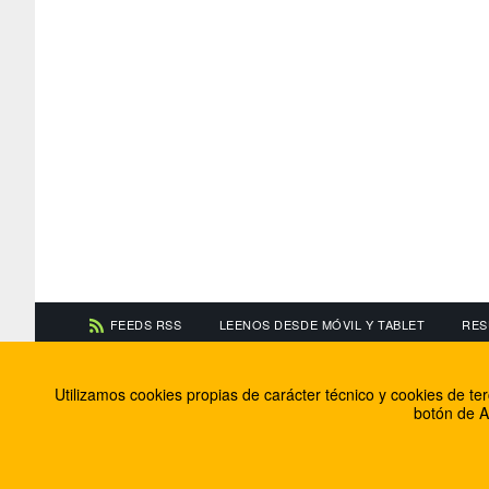
FEEDS RSS
LEENOS DESDE MÓVIL Y TABLET
RES
CONTACTA CON NOSOTROS
ACERCA DE NOSOTR
Utilizamos cookies propias de carácter técnico y cookies de t
Información de contacto
El equipo de FútbolBa
botón de A
Anúnciate en FútbolBalear
Soluciones Corporativ
Colabora con nosotros
Canal ético