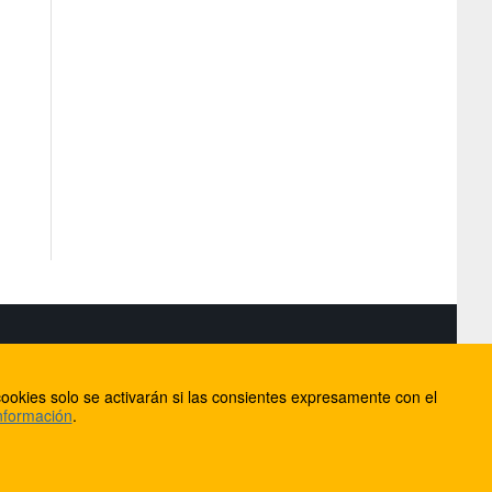
S
ookies solo se activarán si las consientes expresamente con el
lorca
nformación
.
ios