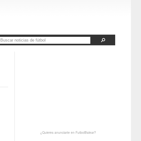
¿Quieres anunciarte en FutbolBalear?