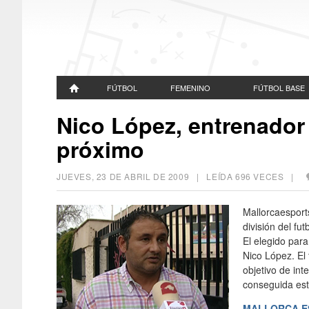
FÚTBOL
FEMENINO
FÚTBOL BASE
Nico López, entrenador
próximo
JUEVES, 23 DE ABRIL DE 2009
| LEÍDA 696 VECES |
Mallorcaesport
división del fu
El elegido para
Nico López. El 
objetivo de int
conseguida es
MALLORCA E