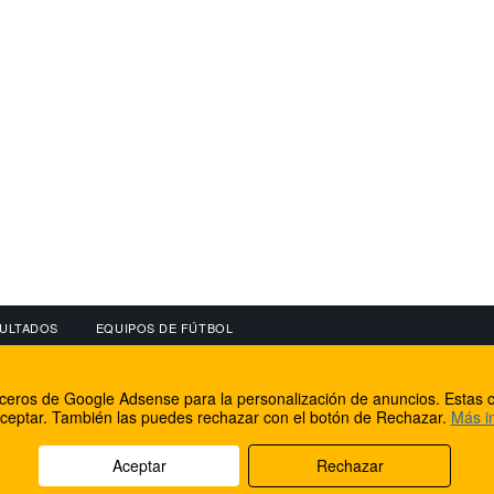
ULTADOS
EQUIPOS DE FÚTBOL
OS
CONECTA CON NOSOTROS
OTROS SERVICIO
erceros de Google Adsense para la personalización de anuncios. Estas c
lear
Facebook
Internet Rural Mal
ceptar. También las puedes rechazar con el botón de Rechazar.
Más i
as IP
Twitter
Registro de domin
Aceptar
Rechazar