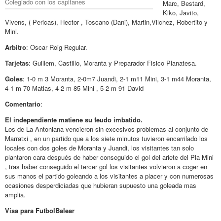
Colegiado con los capitanes
Marc, Bestard,
Kiko, Javito,
Vivens, ( Pericas), Hector , Toscano (Dani), Martin,Vilchez, Robertito y
Mini.
Arbitro
: Oscar Roig Regular.
Tarjetas
: Guillem, Castillo, Moranta y Preparador Fisico Planatesa.
Goles
: 1-0 m 3 Moranta, 2-0m7 Juandi, 2-1 m11 Mini, 3-1 m44 Moranta,
4-1 m 70 Matias, 4-2 m 85 Mini , 5-2 m 91 David
Comentario
:
El independiente matiene su feudo imbatido.
Los de La Antoniana vencieron sin excesivos problemas al conjunto de
Marratxi , en un partido que a los siete minutos tuvieron encarrilado los
locales con dos goles de Moranta y Juandi, los visitantes tan solo
plantaron cara después de haber conseguido el gol del ariete del Pla Mini
, tras haber conseguido el tercer gol los visitantes volvieron a coger en
sus manos el partido goleando a los visitantes a placer y con numerosas
ocasiones desperdiciadas que hubieran supuesto una goleada mas
amplia.
Visa para FutbolBalear