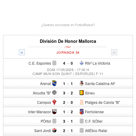
¿Quieres anunciarte en FutbolBalear?
División De Honor Mallorca
«
»
JORNADA 34
C.E. Esporles
4
-
0
Rtvº La Victoria
DOM 17/05/2026 - 17:00 H
CAMP MUN SON QUINT ( ESPORLES) F-11
Arenal
1
-
1
Santa Catalina Atº
Alcudia "B"
3
-
2
Sineu
Campos
2
-
0
Platges de Calvia "B"
Inter Manacor
1
-
2
Ferriolense
PÒrtol
3
-
1
C.F. SÓller
Sant Jordi
2
-
1
AtlÉtico Rafal