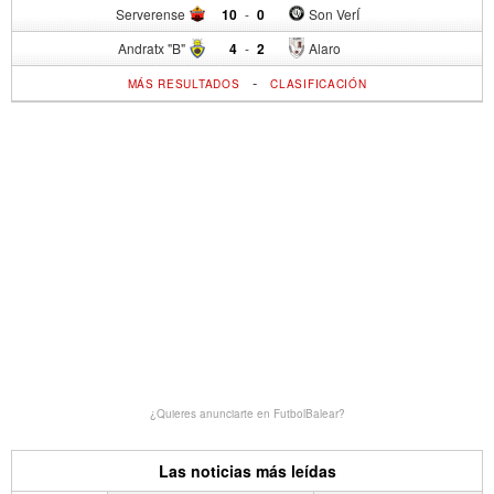
Serverense
10
-
0
Son VerÍ
Andratx "B"
4
-
2
Alaro
-
MÁS RESULTADOS
CLASIFICACIÓN
¿Quieres anunciarte en FutbolBalear?
Las noticias más leídas