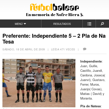
En memoria de Nofre Riera
MENÚ
RESULTADOS
Preferente: Independiente 5 – 2 Pla de Na
Tesa
SÁBADO, 18 DE ABRIL DE 2009
| LEÍDA 471 VECES |
Independiente
:
Juan, Guille,
Castillo, Juandi,
Cardona, Joseca(
Juanvi), Gustavo,
Ferrer, Muros,
Juanjo( Covas),
Matias ( David) y
Moranta.
Pla de Natesa
: